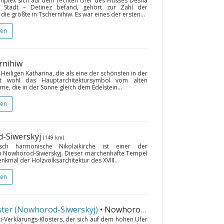
omplex sich auf dem rechten Ufer des Flusses Desna
 Stadt – Detinez befand, gehört zur Zahl der
 die größte in Tschernihiw. Es war eines der ersten...
gen
rnihiw
Heiligen Katharina, die als eine der schönsten in der
ist wohl das Hauptarchitektursymbol vom alten
e, die in der Sonne gleich dem Edelstein...
gen
d-Siwerskyj
(149 km)
ch harmonische Nikolaikirche ist einer der
n Nowhorod-Siwerskyj. Dieser märchenhafte Tempel
nkmal der Holzvolksarchitektur des XVIII...
gen
ster (Nowhorod-Siwerskyj)
• Nowhorod-Siwerskyj
(149 km)
i-Verklärungs-Klosters, der sich auf dem hohen Ufer