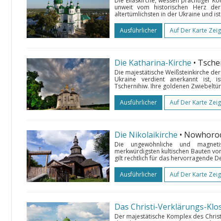
Die Eliaskirche, wessen prächtiger K
unweit vom historischen Herz der
altertümlichsten in der Ukraine und ist
Ausführlicher
Auf Der Karte Zei
Die Katharina-Kirche
• Tsche
Die majestätische Weißsteinkirche der 
Ukraine verdient anerkannt ist, 
Tschernihiw. Ihre goldenen Zwiebeltürm
Ausführlicher
Auf Der Karte Zei
Die Nikolaikirche
• Nowhoro
Die ungewöhnliche und magnetis
merkwürdigsten kultischen Bauten vo
gilt rechtlich für das hervorragende De
Ausführlicher
Auf Der Karte Zei
Das Christi-Verklärungs-Klo
Der majestätische Komplex des Christ