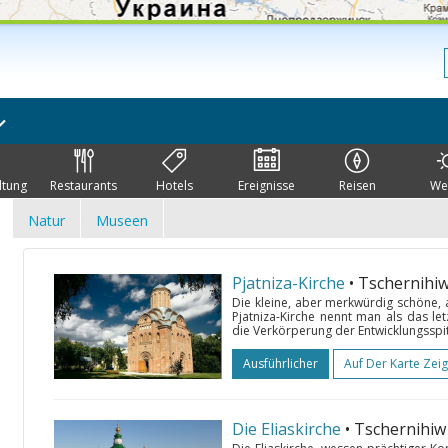
ltung
Restaurants
Hotels
Ereignisse
Reisen
We
Natur
Museen
Pjatniza-Kirche
• Tschernihi
Die kleine, aber merkwürdig schöne, 
Pjatniza-Kirche nennt man als das le
die Verkörperung der Entwicklungsspitze
Ausführlicher
Auf Der Karte Zei
Die Eliaskirche
• Tschernihiw