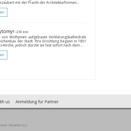
ezaubert mit der Pracht der Architekturformen...
gen
hytomyr
(230 km)
 von Wolhynien aufgebaute Verklärungskathedrale
Zeichenbau der Stadt. Ihre Errichtung begann in 1851
us-Kirche, jedoch stürzte sie fast sofort nach dem...
gen
ith us
Anmeldung für Partner
cover Ukraine LLC.