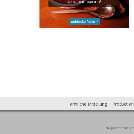
Ukrainian cuisine!
Entdecke Mehr >
amtliche Mitteilung
Product an
No part of this s