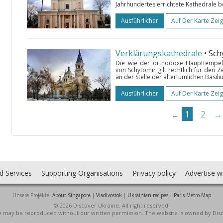
Jahrhundertes errichtete Kathedrale b
Ausführlicher
Auf Der Karte Zei
Verklärungskathedrale
• Sc
Die wie der orthodoxe Haupttempel
von Schytomir gilt rechtlich für den 
an der Stelle der altertümlichen Basili
Ausführlicher
Auf Der Karte Zei
1
2
→
←
d Services
Supporting Organisations
Privacy policy
Advertise w
Unsere Projekte:
About Singapore
|
Vladivostok
|
Ukrainian recipes
|
Paris Metro Map
© 2026 Discover Ukraine. All right reserved.
ite may be reproduced without our written permission. The website is owned by Dis