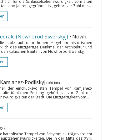
echtlich für die Schlüsselsehenswürdigkeit vom alten
tausend Jahren gegründet ist, gehört zur Zahl der...
gen
hedrale (Nowhorod-Siwerskyj)
• Nowhorod-Siwerskyj
(149 km)
, die stolz auf dem hohen Hügel im historischen
rklich das einzigartige Denkmal der Architektur und
us den kultischen Bauten von Nowhorod-Siwerskyj...
gen
 Kamjanez-Podilskyj
(460 km)
einer der eindrucksvollsten Tempel von Kamjanez-
r altertümlichen Festung gehört sie zur Zahl der
swürdigkeiten der Stadt. Die Einzigartigkeit vom...
gen
30 km)
te katholische Tempel von Schytomir – trägt verdient
auptsehenswürdigkeiten. Die in der Mitte des XVIII.