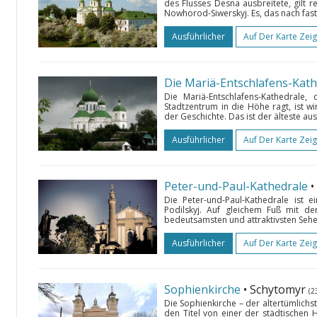
des Flusses Desna ausbreitete, gilt r
Nowhorod-Siwerskyj. Es, das nach fast 
Ausführlicher
Auf Der Karte Zei
Die Mariä-Entschlafens-Kat
Die Mariä-Entschlafens-Kathedrale
Stadtzentrum in die Höhe ragt, ist wi
der Geschichte. Das ist der älteste a
Ausführlicher
Auf Der Karte Zei
Peter-und-Paul-Kathedrale
•
Die Peter-und-Paul-Kathedrale ist 
Podilskyj. Auf gleichem Fuß mit de
bedeutsamsten und attraktivsten Sehen
Ausführlicher
Auf Der Karte Zei
Sophienkirche
• Schytomyr
(2
Die Sophienkirche – der altertümlichs
den Titel von einer der städtischen H