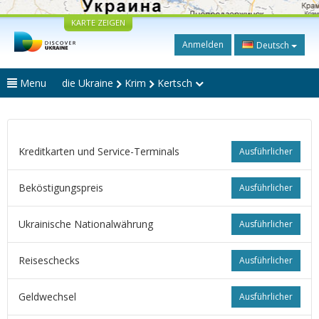
KARTE ZEIGEN
Anmelden
Deutsch
Menu
die Ukraine
Krim
Kertsch
Kreditkarten und Service-Terminals
Ausführlicher
Beköstigungspreis
Ausführlicher
Ukrainische Nationalwährung
Ausführlicher
Reiseschecks
Ausführlicher
Geldwechsel
Ausführlicher