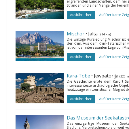
ergreifenden Landschaften, dem hei
Stränden und einer Menge der Ferienhe
Ausführlicher
Auf Der Karte Zei
Mischor
• Jalta
(214 km)
Die winzige Kursiedlung Mischor ist 
der Krim. Aus dem Krim-Tatarischen w
ist von der interessanten Lage von Mis
Ausführlicher
Auf Der Karte Zei
Kara-Tobe
• Jewpatorija
(226 k
Die Geschichte erbte dem Kurort Sa
interessanteste archäologische Objekt
heutzutage ein touristischer Magnet de
Ausführlicher
Auf Der Karte Zei
Das Museum der Seekatast
Das einzigartige Museum der Seek
Siedlung Maloretschenskoje unweit vo