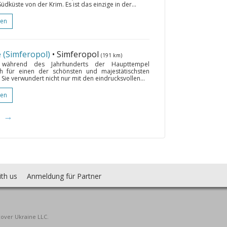
dküste von der Krim. Es ist das einzige in der...
gen
 (Simferopol)
• Simferopol
(191 km)
ie während des Jahrhunderts der Haupttempel
ich für einen der schönsten und majestätischsten
Sie verwundert nicht nur mit den eindrucksvollen...
gen
→
ith us
Anmeldung für Partner
cover Ukraine LLC.