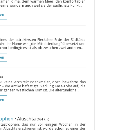
lsamen Klima, dem warmen Meer, den komfortablen
ime, sondern auch weil sie der südlichste Punkt...
gen
eines der attraktivsten Fleckchen Erde der Südküste
ird ihr Name wie „die Mittelsiedlung“ übersetzt und
chor bedingt: es ist als ob zwischen zwei anderen...
gen
m)
ki keine Architekturdenkmäler, doch bewahrte das
 – die antike befestigte Siedlung Kara-Tobe auf, die
r ganzen Westlichen Krim ist. Die altertümliche...
gen
rophen
• Aluschta
(164 km)
atastrophen, das nur vor einigen Wochen in der
n Aluschta erschienen ist, wurde schon zu einer der