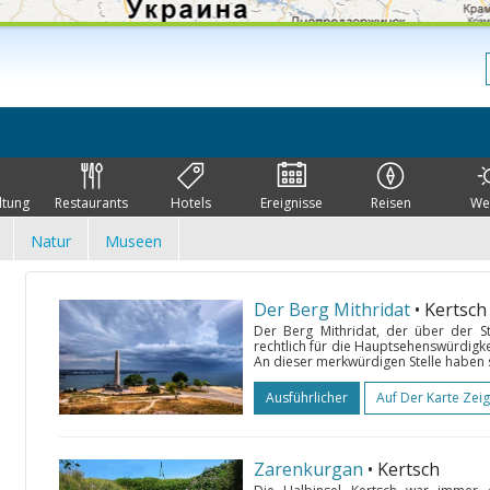
ltung
Restaurants
Hotels
Ereignisse
Reisen
We
Natur
Museen
Der Berg Mithridat
• Kertsch
Der Berg Mithridat, der über der St
rechtlich für die Hauptsehenswürdigke
An dieser merkwürdigen Stelle haben s
Ausführlicher
Auf Der Karte Zei
Zarenkurgan
• Kertsch