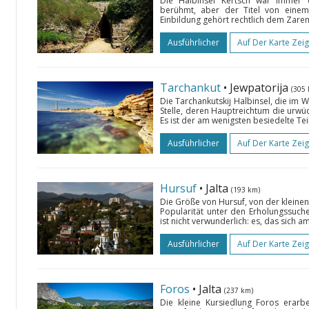
Die Halbinsel Kertsch war immer 
berühmt, aber der Titel von einem
Einbildung gehört rechtlich dem Zaren
Ausführlicher
Auf Der Karte Zei
Tarchankut
• Jewpatorija
(305
Die Tarchankutskij Halbinsel, die im W
Stelle, deren Hauptreichtum die urwüc
Es ist der am wenigsten besiedelte Te
Ausführlicher
Auf Der Karte Zei
Hursuf
• Jalta
(193 km)
Die Größe von Hursuf, von der kleinen 
Popularität unter den Erholungssuc
ist nicht verwunderlich: es, das sich a
Ausführlicher
Auf Der Karte Zei
Foros
• Jalta
(237 km)
Die kleine Kursiedlung Foros erarb