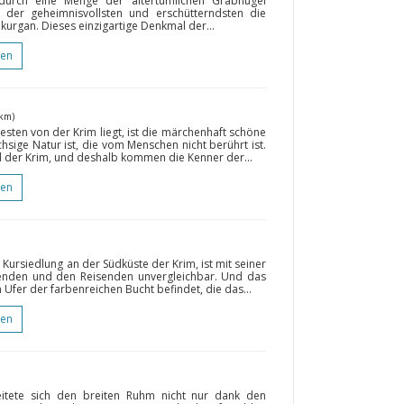
durch eine Menge der altertümlichen Grabhügel
 der geheimnisvollsten und erschütterndsten die
kurgan. Dieses einzigartige Denkmal der...
gen
 km)
esten von der Krim liegt, ist die märchenhaft schöne
hsige Natur ist, die vom Menschen nicht berührt ist.
il der Krim, und deshalb kommen die Kenner der...
gen
Kursiedlung an der Südküste der Krim, ist mit seiner
henden und den Reisenden unvergleichbar. Und das
m Ufer der farbenreichen Bucht befindet, die das...
gen
eitete sich den breiten Ruhm nicht nur dank den