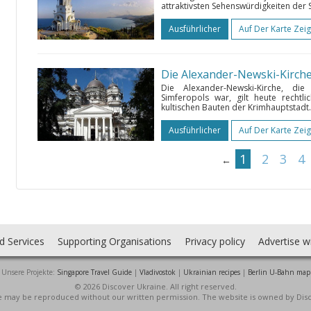
attraktivsten Sehenswürdigkeiten der Sü
Ausführlicher
Auf Der Karte Zei
Die Alexander-Newski-Kirche
Die Alexander-Newski-Kirche, d
Simferopols war, gilt heute rechtl
kultischen Bauten der Krimhauptstadt. 
Ausführlicher
Auf Der Karte Zei
1
2
3
4
←
d Services
Supporting Organisations
Privacy policy
Advertise w
Unsere Projekte:
Singapore Travel Guide
|
Vladivostok
|
Ukrainian recipes
|
Berlin U-Bahn map
© 2026 Discover Ukraine. All right reserved.
ite may be reproduced without our written permission. The website is owned by Dis