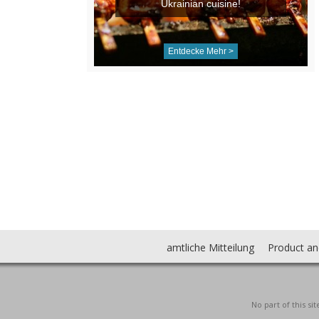
Ukrainian cuisine!
Entdecke Mehr >
amtliche Mitteilung
Product an
No part of this s