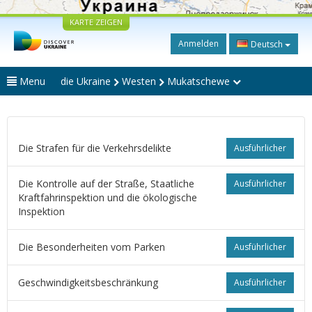
KARTE ZEIGEN
Anmelden
Deutsch
Menu
die Ukraine
Westen
Mukatschewe
Die Strafen für die Verkehrsdelikte
Ausführlicher
Die Kontrolle auf der Straße, Staatliche
Ausführlicher
Kraftfahrinspektion und die ökologische
Inspektion
Die Besonderheiten vom Parken
Ausführlicher
Geschwindigkeitsbeschränkung
Ausführlicher