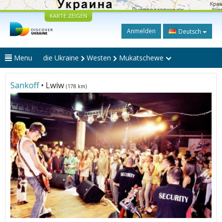
KARTE ZEIGEN
Anmelden
Deutsch
Menu
die Ukraine
Westen
Mukatschewe
Sankoff
• Lwiw
(178 km)