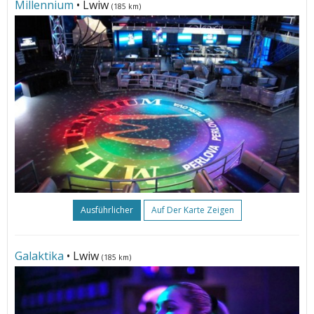
Millennium
• Lwiw
(185 km)
Ausführlicher
Auf Der Karte Zeigen
Galaktika
• Lwiw
(185 km)