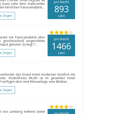
ster Premier Hotel begrüßt Sie
pro Nacht
 (Lviv) nahe dem malerischen
893
nen herrlichen Panoramablick...
te Zeigen
UAH
urant mit Panoramablick über
pro Nacht
geschmackvoll eingerichtete
1466
pot geboten. Es liegt 7...
te Zeigen
UAH
 verbindet das Grand Hotel modernen Komfort mit
iente. Kostenfreies WLAN ist im gesamten Hotel
 verfügen über eine Klimaanlage, eine Minibar...
te Zeigen
t von Lemberg entfernt bietet
pro Nacht