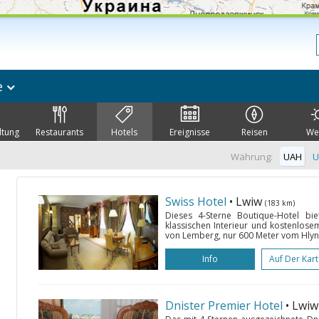
e
ltung
Restaurants
Hotels
Ereignisse
Reisen
We
Währung:
UAH
U
Swiss Hotel
• Lwiw
(183 km)
Dieses 4-Sterne Boutique-Hotel bie
klassischen Interieur und kostenlosem
von Lemberg, nur 600 Meter vom Hlynia
Info
Auf Der Kar
Dnister Premier Hotel
• Lwi