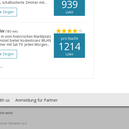
939
 schallisolierte Zimmer mit...
te Zeigen
UAH
wiw
(183 km)
0 m vom historischen Marktplatz
pro Nacht
s Hotel bietet kostenloses WLAN
1214
mer mit Sat-TV. Jeden Morgen...
te Zeigen
UAH
→
ith us
Anmeldung für Partner
the world
cover Ukraine LLC.