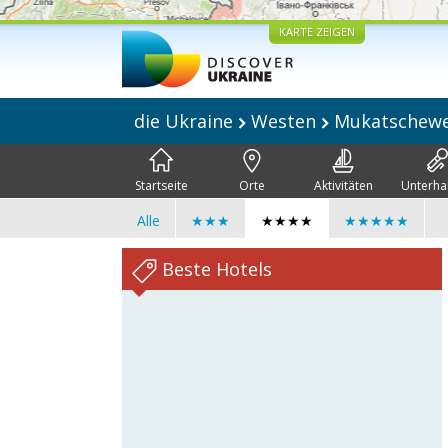
KARTE ZEIGEN
die Ukraine
Westen
Mukatschew
Startseite
Orte
Aktivitäten
Unterha
Alle
★★★
★★★★
★★★★★
Beste Hotels