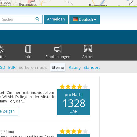
Anmelden
Deutsch
tter
Info
Empfehlungen
Artikel
SD
EUR
Sortieren nach:
Sterne
Rating
Standort
tet Zimmer mit individuellem
pro Nacht
 WLAN. Es liegt in der Altstadt
1328
ny Tor, der...
te Zeigen
UAH
w
(182 km)