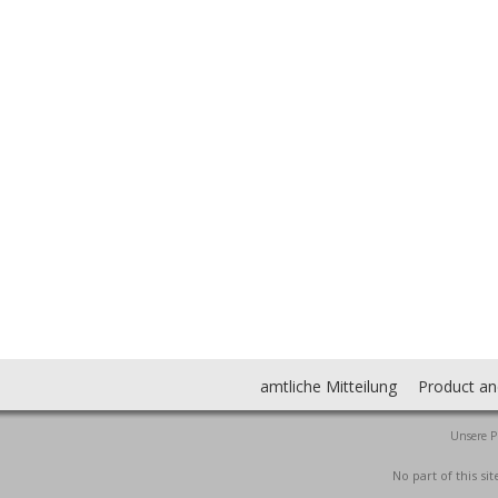
amtliche Mitteilung
Product an
Unsere P
No part of this s