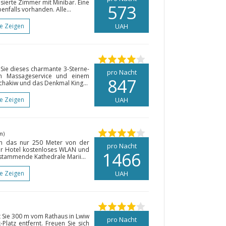
isierte Zimmer mit Minibar. Eine
573
nfalls vorhanden. Alle...
te Zeigen
UAH
 Sie dieses charmante 3-Sterne-
pro Nacht
m Massageservice und einem
847
hakiw und das Denkmal King...
te Zeigen
UAH
m)
en das nur 250 Meter von der
pro Nacht
er Hotel kostenloses WLAN und
1466
 stammende Kathedrale Marii...
te Zeigen
UAH
t Sie 300 m vom Rathaus in Lwiw
pro Nacht
latz entfernt. Freuen Sie sich