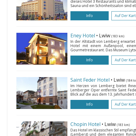
dieses Hotel 3 Restaurants und klimat
Sauna und ein Schönheitssalon sind ebe
Info
Auf Der Kar
Eney Hotel
• Lwiw
(183 km)
In der Altstadt von Lemberg erwartet
Hotel mit einem Außenpool, eine
Gourmetrestaurant. Das Museum Lytsc
Info
Auf Der Kar
Saint Feder Hotel
• Lwiw
(184 k
Im Herzen von Lemberg bietet Ihn
Lemberger Oper entfernte Saint Fed
Blick auf die aus dem 13. Jahrhundert
Info
Auf Der Kar
Chopin Hotel
• Lwiw
(183 km)
Das Hotel im klassischen Stil empfäng
(Lemberg) und dem eleganten Rynok-P