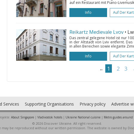
auf ein Restaurant mit Piano-Livemusik,
Info
Auf Der Kar
Reikartz Medievale Lvov
• L
Das zentral gelegene Hotel ist nur 10
in der Altstadt von Lviv entfernt. Da
in allen Bereichen sowie elegante Zim
Info
Auf Der Kar
1
2
3
←
d Services
Supporting Organisations
Privacy policy
Advertise w
rojekte:
About Singapore
|
Vladivostok hotels
|
Ukraine National cuisine
|
Metro guides around 
© 2026 Discover Ukraine. All right reserved.
ite may be reproduced without our written permission. The website is owned by Dis