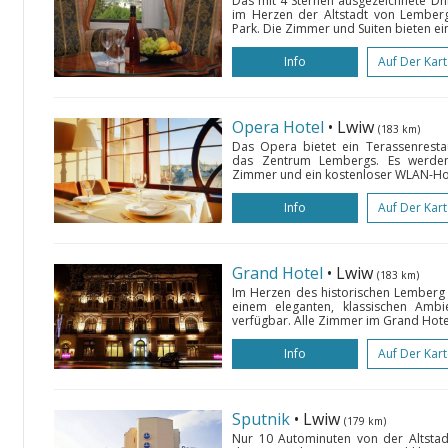
Das mit 4 Sternen ausgezeichnete Dni
im Herzen der Altstadt von Lemberg
Park. Die Zimmer und Suiten bieten ei
Info
Auf Der Kar
Opera Hotel
• Lwiw
(183 km)
Das Opera bietet ein Terassenresta
das Zentrum Lembergs. Es werden 
Zimmer und ein kostenloser WLAN-Hots
Info
Auf Der Kar
Grand Hotel
• Lwiw
(183 km)
Im Herzen des historischen Lemberg
einem eleganten, klassischen Amb
verfügbar. Alle Zimmer im Grand Hotel
Info
Auf Der Kar
Sputnik
• Lwiw
(179 km)
Nur 10 Autominuten von der Altstad