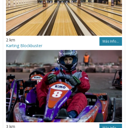
2 km
Más Info...
Karting Blockbuster
3 km
Más Info...