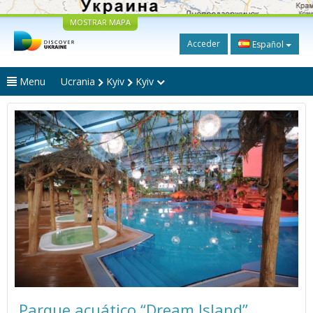
MOSTRAR MAPA
Acceder
Español
Menu
Ucrania
Kyiv
Kyiv
Parque acuático “Dream Island”