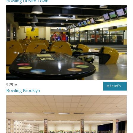
Bowling Dream Town
979 м.
Más Info...
Bowling Brooklyn