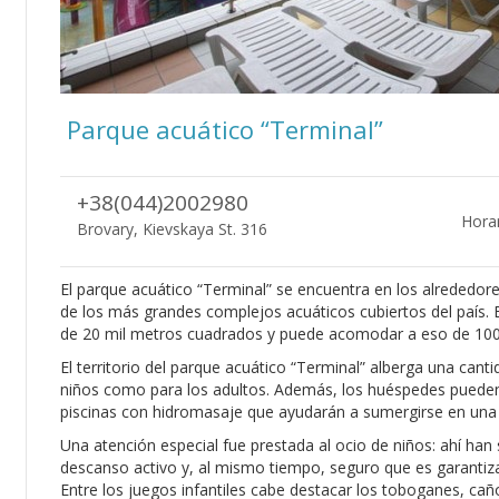
Parque acuático “Terminal”
+38(044)2002980
Horar
Brovary, Kievskaya St. 316
El parque acuático “Terminal” se encuentra en los alrededor
de los más grandes complejos acuáticos cubiertos del país. El
de 20 mil metros cuadrados y puede acomodar a eso de 10
El territorio del parque acuático “Terminal” alberga una cant
niños como para los adultos. Además, los huéspedes pueden 
piscinas con hidromasaje que ayudarán a sumergirse en una a
Una atención especial fue prestada al ocio de niños: ahí han
descanso activo y, al mismo tiempo, seguro que es garanti
Entre los juegos infantiles cabe destacar los toboganes, cañ