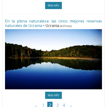
Más Info
En la plena naturaleza: las cinco mejores reservas
naturales de Ucrania
• Ucrania
(6374 km)
Más Info
←
1
2
3
4
→