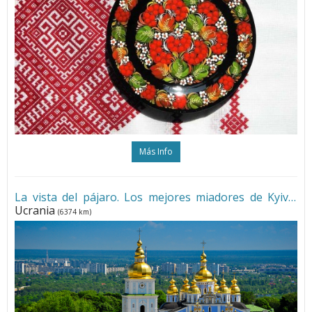
Más Info
La vista del pájaro. Los mejores miadores de Kyiv
•
Ucrania
(6374 km)