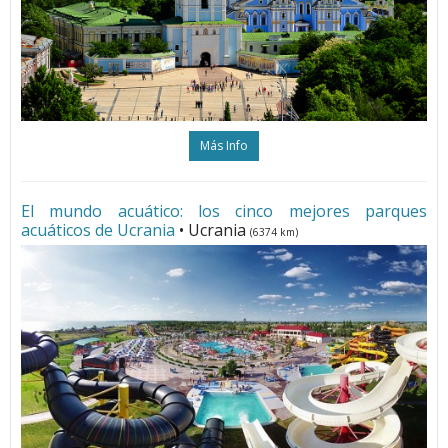
Más Info
El mundo acuático: los cinco mejores parques
acuáticos de Ucrania
• Ucrania
(6374 km)