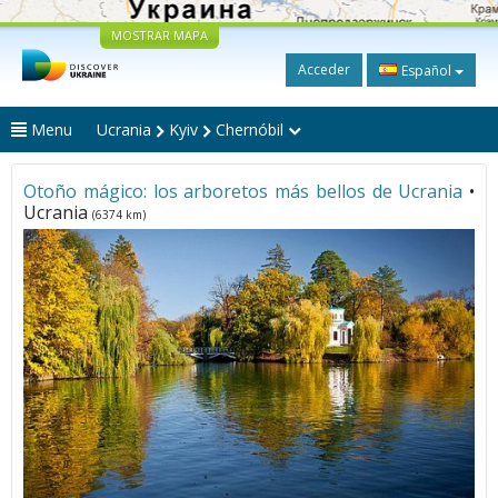
MOSTRAR MAPA
Acceder
Español
Menu
Ucrania
Kyiv
Chernóbil
Otoño mágico: los arboretos más bellos de Ucrania
•
Ucrania
(6374 km)