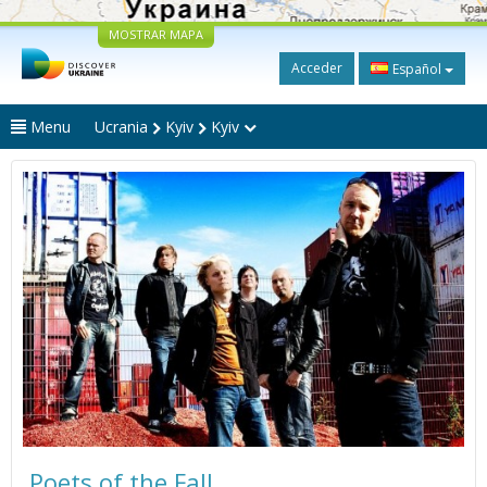
MOSTRAR MAPA
Acceder
Español
Menu
Ucrania
Kyiv
Kyiv
Poets of the Fall