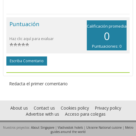
Puntuación
Calificación promedia
0
Haz clic aquí para evaluar
Puntuaciones: 0
Escriba Comentario
Redacta el primer comentario
About us
Contact us
Cookies policy
Privacy policy
Advertise with us
Acceso para colegas
Nuestros proyectos:
About Singapore
|
Vladivostok hotels
|
Ukraine National cuisine
|
Metro
guides around the world