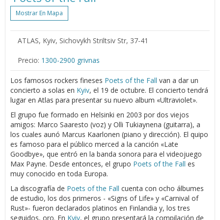
Mostrar En Mapa
ATLAS, Kyiv, Sichovykh Striltsiv Str, 37-41
Precio:
1300-2900 grivnas
Los famosos rockers fineses
Poets of the Fall
van a dar un
concierto a solas en
Kyiv
, el 19 de octubre. El concierto tendrá
lugar en Atlas para presentar su nuevo album «Ultraviolet».
El grupo fue formado en Helsinki en 2003 por dos viejos
amigos: Marco Saaresto (voz) y Olli Tukiaynena (guitarra), a
los cuales aunó Marcus Kaarlonen (piano y dirección). El quipo
es famoso para el público merced a la canción «Late
Goodbye», que entró en la banda sonora para el videojuego
Max Payne. Desde entonces, el grupo
Poets of the Fall
es
muy conocido en toda Europa.
La discografía de
Poets of the Fall
cuenta con ocho álbumes
de estudio, los dos primeros - «Signs of Life» y «Carnival of
Rust»- fueron declarados platinos en Finlandia y, los tres
seguidos, oro. En
Kyiv
, el grupo presentará la compilación de