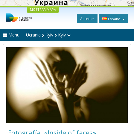
MOSTRAR MAPA
Acceder
Español
Menu
Ucrania
Kyiv
Kyiv
Fotografía. «Inside of faces»