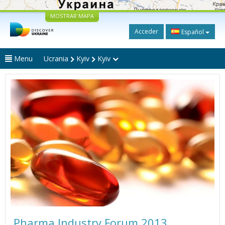
MOSTRAR MAPA
Acceder
Español
Menu
Ucrania
Kyiv
Kyiv
Pharma Industry Forum 2013