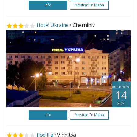
Info
Mostrar En Mapa
Hotel Ukraine
• Chernihiv
per noche
14
EUR
Info
Mostrar En Mapa
Podillia
• Vinnitsa