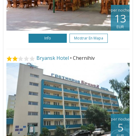
per noche
13
EUR
Info
Mostrar En Mapa
Bryansk Hotel
• Chernihiv
per noche
5
EUR