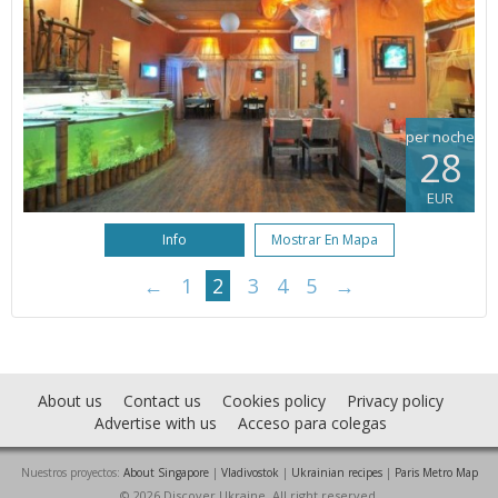
per noche
28
EUR
Info
Mostrar En Mapa
←
1
2
3
4
5
→
About us
Contact us
Cookies policy
Privacy policy
Advertise with us
Acceso para colegas
Nuestros proyectos:
About Singapore
|
Vladivostok
|
Ukrainian recipes
|
Paris Metro Map
© 2026 Discover Ukraine. All right reserved.