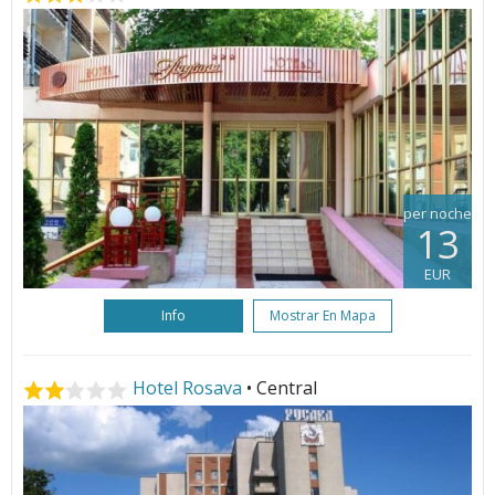
per noche
13
EUR
Info
Mostrar En Mapa
Hotel Rosava
• Central