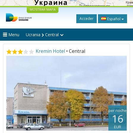
MOSTRAR MAPA
Acceder
Español
Menu
Ucrania
Central
Kremin Hotel
• Central
per noche
16
EUR