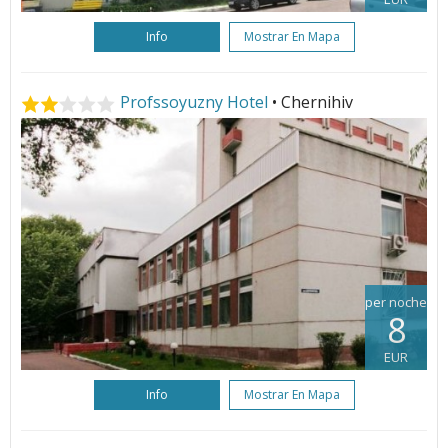
Info
Mostrar En Mapa
Profssoyuzny Hotel
• Chernihiv
per noche
8
EUR
Info
Mostrar En Mapa