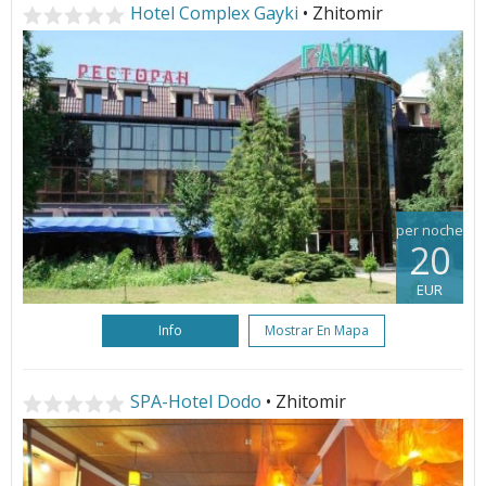
Hotel Complex Gayki
• Zhitomir
per noche
20
EUR
Info
Mostrar En Mapa
SPA-Hotel Dodo
• Zhitomir