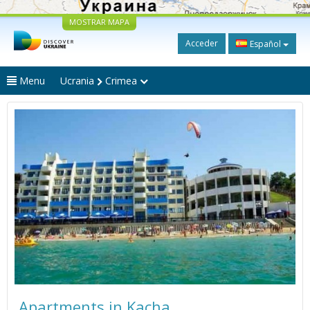
MOSTRAR MAPA
Acceder
Español
Menu
Ucrania
Crimea
Apartments in Kacha