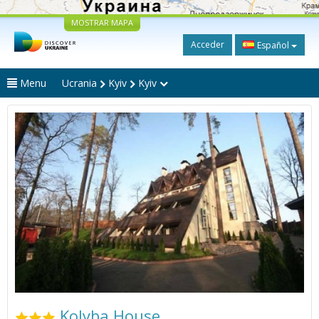
MOSTRAR MAPA
Acceder
Español
Menu
Ucrania
Kyiv
Kyiv
Kolyba House