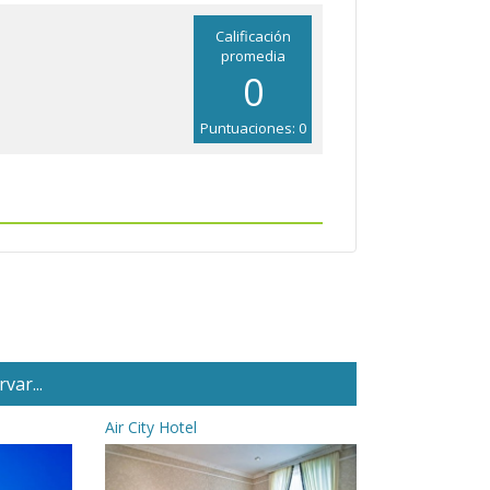
Calificación
promedia
0
Puntuaciones: 0
var...
Air City Hotel