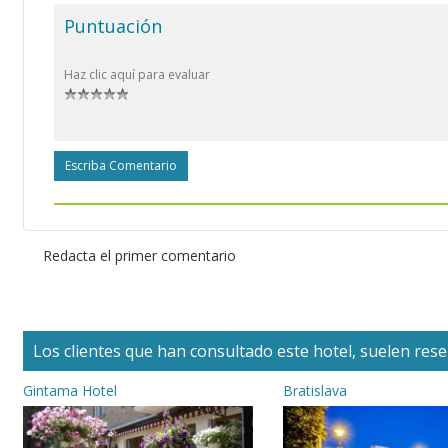
Puntuación
Haz clic aquí para evaluar
Escriba Comentario
Redacta el primer comentario
Los clientes que han consultado este hotel, suelen reser
Gintama Hotel
Bratislava