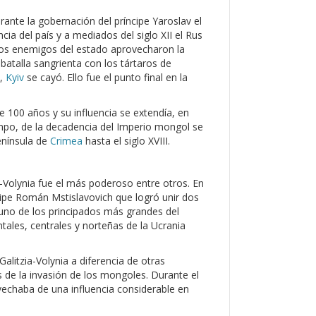
urante la gobernación del príncipe Yaroslav el
cia del país y a mediados del siglo XII el Rus
 Los enemigos del estado aprovecharon la
batalla sangrienta con los tártaros de
n,
Kyiv
se cayó. Ello fue el punto final en la
 100 años y su influencia se extendía, en
empo, de la decadencia del Imperio mongol se
enínsula de
Crimea
hasta el siglo XVIII.
ia-Volynia fue el más poderoso entre otros. En
cipe Román Mstislavovich que logró unir dos
n uno de los principados más grandes del
tales, centrales y norteñas de la Ucrania
alitzia-Volynia a diferencia de otras
s de la invasión de los mongoles. Durante el
ovechaba de una influencia considerable en