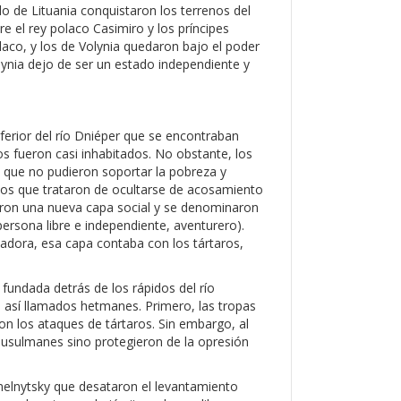
o de Lituania conquistaron los terrenos del
re el rey polaco Casimiro y los príncipes
olaco, y los de Volynia quedaron bajo el poder
olynia dejo de ser un estado independiente y
nferior del río Dniéper que se encontraban
os fueron casi inhabitados. No obstante, los
s que no pudieron soportar la pobreza y
los que trataron de ocultarse de acosamiento
aron una nueva capa social y se denominaron
persona libre e independiente, aventurero).
adora, esa capa contaba con los tártaros,
e fundada detrás de los rápidos del río
los así llamados hetmanes. Primero, las tropas
on los ataques de tártaros. Sin embargo, al
 musulmanes sino protegieron de la opresión
elnytsky que desataron el levantamiento