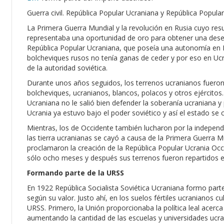
Guerra civil. República Popular Ucraniana y República Popula
La Primera Guerra Mundial y la revolución en Rusia cuyo resu
representaba una oportunidad de oro para obtener una dese
República Popular Ucraniana, que poseía una autonomía en R
bolcheviques rusos no tenía ganas de ceder y por eso en Ucra
de la autoridad soviética.
Durante unos años seguidos, los terrenos ucranianos fueron 
bolcheviques, ucranianos, blancos, polacos y otros ejércitos.
Ucraniana no le salió bien defender la soberanía ucraniana y 
Ucrania ya estuvo bajo el poder soviético y así el estado se c
Mientras, los de Occidente también lucharon por la indepen
las tierra ucranianas se cayó a causa de la Primera Guerra 
proclamaron la creación de la República Popular Ucrania Occ
sólo ocho meses y después sus terrenos fueron repartidos 
Formando parte de la URSS
En 1922 República Socialista Soviética Ucraniana formo parte
según su valor. Justo ahí, en los suelos fértiles ucranianos c
URSS. Primero, la Unión proporcionaba la política leal acerca
aumentando la cantidad de las escuelas y universidades ucra