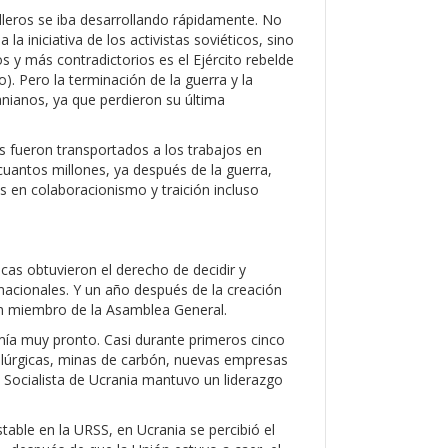
lleros se iba desarrollando rápidamente. No
a iniciativa de los activistas soviéticos, sino
 y más contradictorios es el Ejército rebelde
o). Pero la terminación de la guerra y la
ranianos, ya que perdieron su última
s fueron transportados a los trabajos en
cuantos millones, ya después de la guerra,
s en colaboracionismo y traición incluso
icas obtuvieron el derecho de decidir y
rnacionales. Y un año después de la creación
un miembro de la Asamblea General.
mía muy pronto. Casi durante primeros cinco
alúrgicas, minas de carbón, nuevas empresas
ica Socialista de Ucrania mantuvo un liderazgo
table en la URSS, en Ucrania se percibió el