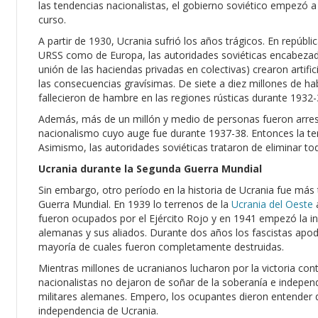
las tendencias nacionalistas, el gobierno soviético empezó 
curso.
A partir de 1930, Ucrania sufrió los años trágicos. En repúbl
URSS como de Europa, las autoridades soviéticas encabezadas 
unión de las haciendas privadas en colectivas) crearon artific
las consecuencias gravísimas. De siete a diez millones de ha
fallecieron de hambre en las regiones rústicas durante 1932-
Además, más de un millón y medio de personas fueron arrest
nacionalismo cuyo auge fue durante 1937-38. Entonces la ter
Asimismo, las autoridades soviéticas trataron de eliminar tod
Ucrania durante la Segunda Guerra Mundial
Sin embargo, otro período en la historia de Ucrania fue más
Guerra Mundial. En 1939 lo terrenos de la
Ucrania del Oeste
a
fueron ocupados por el Ejército Rojo y en 1941 empezó la inv
alemanas y sus aliados. Durante dos años los fascistas apod
mayoría de cuales fueron completamente destruidas.
Mientras millones de ucranianos lucharon por la victoria con
nacionalistas no dejaron de soñar de la soberanía e indepen
militares alemanes. Empero, los ocupantes dieron entender q
independencia de Ucrania.