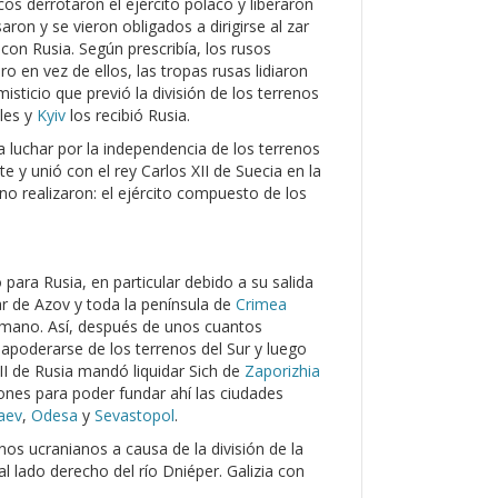
os derrotaron el ejército polaco y liberaron
ron y se vieron obligados a dirigirse al zar
con Rusia. Según prescribía, los rusos
o en vez de ellos, las tropas rusas lidiaron
isticio que previó la división de los terrenos
ales y
Kyiv
los recibió Rusia.
luchar por la independencia de los terrenos
 y unió con el rey Carlos XII de Suecia en la
no realizaron: el ejército compuesto de los
ara Rusia, en particular debido a su salida
ar de Azov y toda la península de
Crimea
tomano. Así, después de unos cuantos
n apoderarse de los terrenos del Sur y luego
II de Rusia mandó liquidar Sich de
Zaporizhia
ones para poder fundar ahí las ciudades
aev
,
Odesa
y
Sevastopol
.
renos ucranianos a causa de la división de la
 lado derecho del río Dniéper. Galizia con