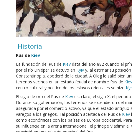
Historia
Rus de
Kiev
La fundación del Rus de
Kiev
data del año 882 cuando el prí
por el río Dniéper se detuvo en
Kyiv
y, al estimar su posición
Constantinopla, apoderó de la ciudad. A Oleg le salió bien uni
terrenos vecinos en un estado feudal de nombre Rus de
Kie
centro cultural y político de los eslavos orientales se hizo
Kyi
El siglo de oro del Rus de
Kiev
es, claro, el siglo X, el períod
Durante su gobernación, los terrenos se extendieron del mar
asegurada por el comercio activo, ya que el estado antiguo 
varegos a los griegos. Tal posición acertada del Rus de
Kiev
l
como económicas con los países de Europa occidental. Para 
su influencia en la arena internacional, el príncipe Vladimir e
convirtió en una religión principal del Rus.