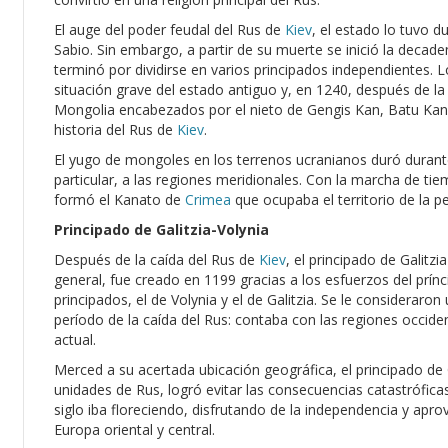
El auge del poder feudal del Rus de
Kiev
, el estado lo tuvo d
Sabio. Sin embargo, a partir de su muerte se inició la decaden
terminó por dividirse en varios principados independientes.
situación grave del estado antiguo y, en 1240, después de la 
Mongolia encabezados por el nieto de Gengis Kan, Batu Ka
historia del Rus de
Kiev
.
El yugo de mongoles en los terrenos ucranianos duró durante
particular, a las regiones meridionales. Con la marcha de ti
formó el Kanato de
Crimea
que ocupaba el territorio de la p
Principado de Galitzia-Volynia
Después de la caída del Rus de
Kiev
, el principado de Galitz
general, fue creado en 1199 gracias a los esfuerzos del prín
principados, el de Volynia y el de Galitzia. Se le consideraro
período de la caída del Rus: contaba con las regiones occiden
actual.
Merced a su acertada ubicación geográfica, el principado de G
unidades de Rus, logró evitar las consecuencias catastrófica
siglo iba floreciendo, disfrutando de la independencia y apr
Europa oriental y central.