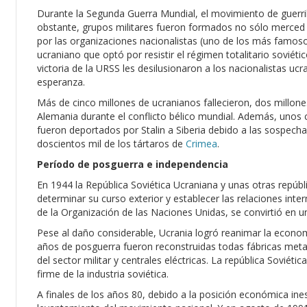
Durante la Segunda Guerra Mundial, el movimiento de guerri
obstante, grupos militares fueron formados no sólo merced a l
por las organizaciones nacionalistas (uno de los más famosos
ucraniano que optó por resistir el régimen totalitario soviétic
victoria de la URSS les desilusionaron a los nacionalistas uc
esperanza.
Más de cinco millones de ucranianos fallecieron, dos millone
Alemania durante el conflicto bélico mundial. Además, unos 
fueron deportados por Stalin a Siberia debido a las sospecha
doscientos mil de los tártaros de
Crimea
.
Período de posguerra e independencia
En 1944 la República Soviética Ucraniana y unas otras repúbl
determinar su curso exterior y establecer las relaciones inte
de la Organización de las Naciones Unidas, se convirtió en 
Pese al daño considerable, Ucrania logró reanimar la econo
años de posguerra fueron reconstruidas todas fábricas met
del sector militar y centrales eléctricas. La república Soviét
firme de la industria soviética.
A finales de los años 80, debido a la posición económica ines