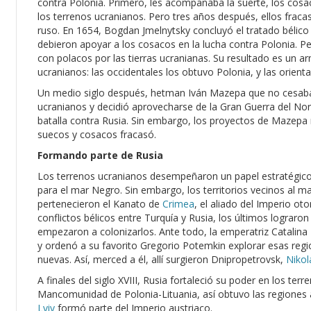
contra Polonia. Primero, les acompañaba la suerte, los cosac
los terrenos ucranianos. Pero tres años después, ellos fracasa
ruso. En 1654, Bogdan Jmelnytsky concluyó el tratado bélico 
debieron apoyar a los cosacos en la lucha contra Polonia. Per
con polacos por las tierras ucranianas. Su resultado es un arm
ucranianos: las occidentales los obtuvo Polonia, y las orient
Un medio siglo después, hetman Iván Mazepa que no cesaba 
ucranianos y decidió aprovecharse de la Gran Guerra del Norte
batalla contra Rusia. Sin embargo, los proyectos de Mazepa 
suecos y cosacos fracasó.
Formando parte de Rusia
Los terrenos ucranianos desempeñaron un papel estratégico p
para el mar Negro. Sin embargo, los territorios vecinos al m
pertenecieron el Kanato de
Crimea
, el aliado del Imperio o
conflictos bélicos entre Turquía y Rusia, los últimos lograro
empezaron a colonizarlos. Ante todo, la emperatriz Catalina 
y ordenó a su favorito Gregorio Potemkin explorar esas regi
nuevas. Así, merced a él, allí surgieron Dnipropetrovsk,
Nikol
A finales del siglo XVIII, Rusia fortaleció su poder en los ter
Mancomunidad de Polonia-Lituania, así obtuvo las regiones al
Lviv
formó parte del Imperio austriaco.