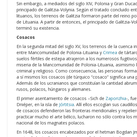
Sin embargo, a mediados del siglo XIV, Polonia y Gran Ducad
principado de Galitzia-Volynia. Según el tratado concluido ent
lituanos, los terrenos de Galitzia formaron parte del reino p
de Lituania. A partir de entonces, el principado de Galitzia-V
terminó su existencia.
Cosacos
En la segunda mitad del siglo XV, los terrenos de la cuenca i
entre Mancomunidad de Polonia-Lituania y
Crimea
de tártar
suelos fértiles de estepa atrajeron a los numerosos fugitivo
miseria de la Mancomunidad de Polonia-Lituania, asimismo 
criminal y religioso. Como consecuencia, las personas form
a sí mismos los cosacos (de túrquico “cosaco” significa una 
Además de los ucranianos que constituían la cantidad abrum
rusos, polacos, húngaros y alemanes.
El primer asentamiento de cosacos –Sich de
Zaporizhia
-, fu
Dniéper, en la isla de
Jórtitsia
. Allí ellos escogían sus caudil
de cosacos defendieron las fronteras meridionales y repelier
practicar mucho el arte bélico, lucharon no sólo contra los
nacional de los magnates polacos.
En 1648, los cosacos encabezados por el hetman Bogdan Jm