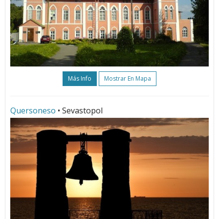
Más Info
Mostrar En Mapa
Quersoneso
• Sevastopol