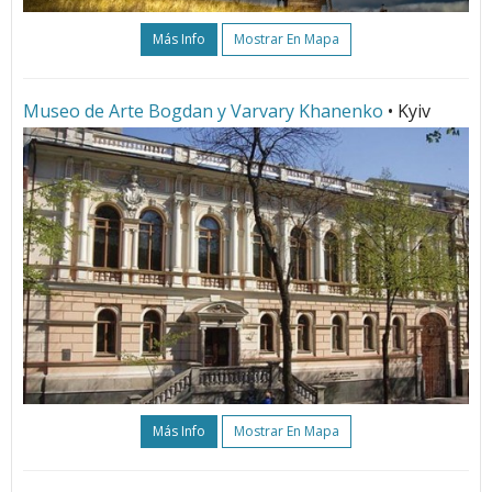
Más Info
Mostrar En Mapa
Museo de Arte Bogdan y Varvary Khanenko
• Kyiv
Más Info
Mostrar En Mapa