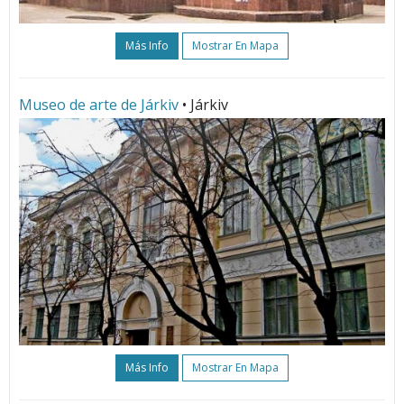
Más Info
Mostrar En Mapa
Museo de arte de Járkiv
• Járkiv
Más Info
Mostrar En Mapa