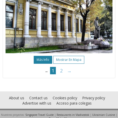
Más Info
Mostrar En Mapa
1
2
→
←
About us
Contact us
Cookies policy
Privacy policy
Advertise with us
Acceso para colegas
Nuestros proyectos:
Singapore Travel Guide
|
Restaurants in Vladivostok
|
Ukrainian Cuisine
|