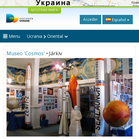
MOSTRAR MAPA
Acceder
Español
Menu
Ucrania
Oriental
Museo 'Cosmos'
• Járkiv