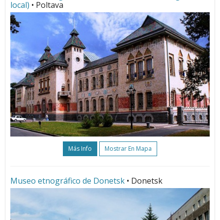
local)
• Poltava
Más Info
Mostrar En Mapa
Museo etnográfico de Donetsk
• Donetsk