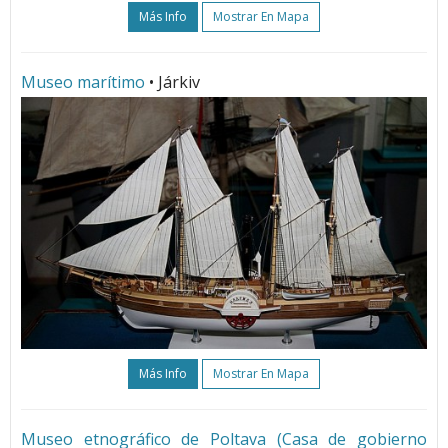
Más Info
Mostrar En Mapa
Museo marítimo
• Járkiv
Más Info
Mostrar En Mapa
Museo etnográfico de Poltava (Casa de gobierno