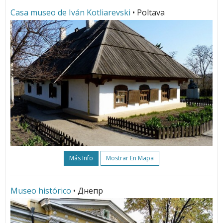
Casa museo de Iván Kotliarevski
• Poltava
Más Info
Mostrar En Mapa
Museo histórico
• Днепр