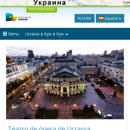
MOSTRAR MAPA
Acceder
Español
Menu
Ucrania
Kyiv
Kyiv
Teatro de ópera de Ucrania