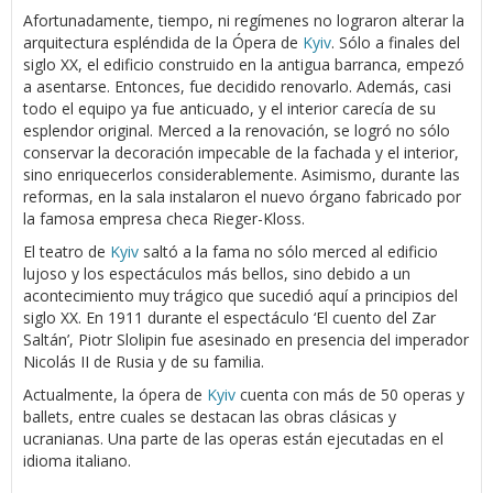
Afortunadamente, tiempo, ni regímenes no lograron alterar la
arquitectura espléndida de la Ópera de
Kyiv
. Sólo a finales del
siglo XX, el edificio construido en la antigua barranca, empezó
a asentarse. Entonces, fue decidido renovarlo. Además, casi
todo el equipo ya fue anticuado, y el interior carecía de su
esplendor original. Merced a la renovación, se logró no sólo
conservar la decoración impecable de la fachada y el interior,
sino enriquecerlos considerablemente. Asimismo, durante las
reformas, en la sala instalaron el nuevo órgano fabricado por
la famosa empresa checa Rieger-Kloss.
El teatro de
Kyiv
saltó a la fama no sólo merced al edificio
lujoso y los espectáculos más bellos, sino debido a un
acontecimiento muy trágico que sucedió aquí a principios del
siglo XX. En 1911 durante el espectáculo ‘El cuento del Zar
Saltán’, Piotr Slolipin fue asesinado en presencia del imperador
Nicolás II de Rusia y de su familia.
Actualmente, la ópera de
Kyiv
cuenta con más de 50 operas y
ballets, entre cuales se destacan las obras clásicas y
ucranianas. Una parte de las operas están ejecutadas en el
idioma italiano.