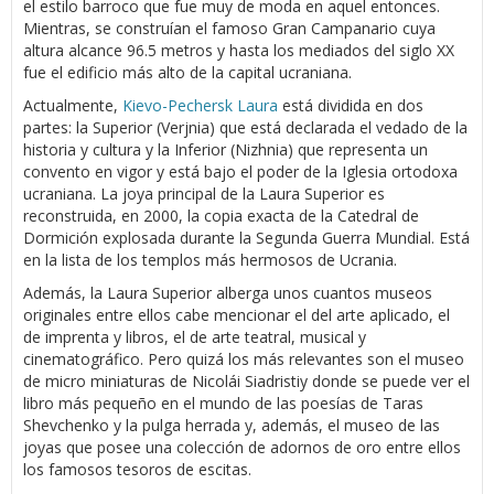
el estilo barroco que fue muy de moda en aquel entonces.
Mientras, se construían el famoso Gran Campanario cuya
altura alcance 96.5 metros y hasta los mediados del siglo XX
fue el edificio más alto de la capital ucraniana.
Actualmente,
Kievo-Pechersk Laura
está dividida en dos
partes: la Superior (Verjnia) que está declarada el vedado de la
historia y cultura y la Inferior (Nizhnia) que representa un
convento en vigor y está bajo el poder de la Iglesia ortodoxa
ucraniana. La joya principal de la Laura Superior es
reconstruida, en 2000, la copia exacta de la Catedral de
Dormición explosada durante la Segunda Guerra Mundial. Está
en la lista de los templos más hermosos de Ucrania.
Además, la Laura Superior alberga unos cuantos museos
originales entre ellos cabe mencionar el del arte aplicado, el
de imprenta y libros, el de arte teatral, musical y
cinematográfico. Pero quizá los más relevantes son el museo
de micro miniaturas de Nicolái Siadristiy donde se puede ver el
libro más pequeño en el mundo de las poesías de Taras
Shevchenko y la pulga herrada y, además, el museo de las
joyas que posee una colección de adornos de oro entre ellos
los famosos tesoros de escitas.