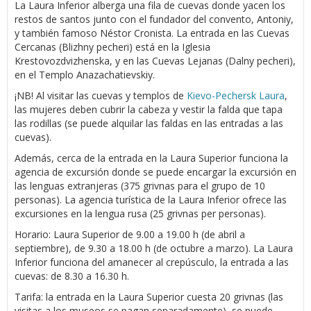
La Laura Inferior alberga una fila de cuevas donde yacen los
restos de santos junto con el fundador del convento, Antoniy,
y también famoso Néstor Cronista. La entrada en las Cuevas
Cercanas (Blizhny pecheri) está en la Iglesia
Krestovozdvizhenska, y en las Cuevas Lejanas (Dalny pecheri),
en el Templo Anazachatievskiy.
¡NB! Al visitar las cuevas y templos de
Kievo-Pechersk Laura
,
las mujeres deben cubrir la cabeza y vestir la falda que tapa
las rodillas (se puede alquilar las faldas en las entradas a las
cuevas).
Además, cerca de la entrada en la Laura Superior funciona la
agencia de excursión donde se puede encargar la excursión en
las lenguas extranjeras (375 grivnas para el grupo de 10
personas). La agencia turística de la Laura Inferior ofrece las
excursiones en la lengua rusa (25 grivnas per personas).
Horario: Laura Superior de 9.00 a 19.00 h (de abril a
septiembre), de 9.30 a 18.00 h (de octubre a marzo). La Laura
Inferior funciona del amanecer al crepúsculo, la entrada a las
cuevas: de 8.30 a 16.30 h.
Tarifa: la entrada en la Laura Superior cuesta 20 grivnas (las
visitas a los museos se pagan separadamente), se puede