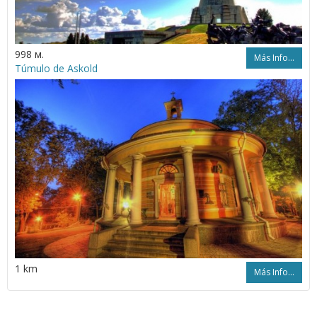
998 м.
Más Info...
Túmulo de Askold
1 km
Más Info...