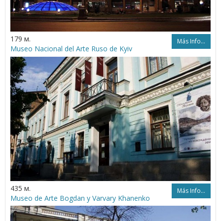
179 м.
Más Info...
Museo Nacional del Arte Ruso de Kyiv
435 м.
Más Info...
Museo de Arte Bogdan y Varvary Khanenko