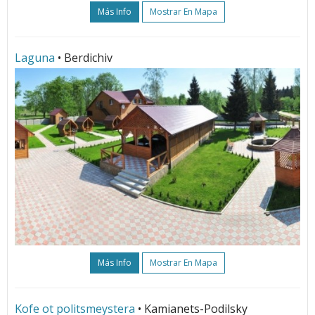
Más Info
Mostrar En Mapa
Laguna
• Berdichiv
Más Info
Mostrar En Mapa
Kofe ot politsmeystera
• Kamianets-Podilsky