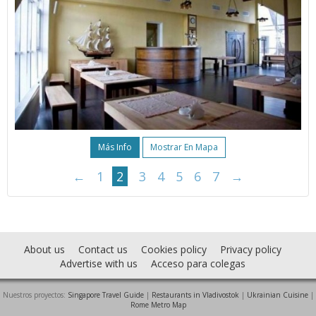
Más Info
Mostrar En Mapa
←
1
2
3
4
5
6
7
→
About us
Contact us
Cookies policy
Privacy policy
Advertise with us
Acceso para colegas
Nuestros proyectos:
Singapore Travel Guide
|
Restaurants in Vladivostok
|
Ukrainian Cuisine
|
Rome Metro Map