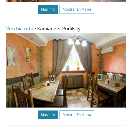
Más Info
Mostrar En Mapa
Vecchia citta
• Kamianets-Podilsky
Más Info
Mostrar En Mapa