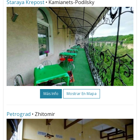
Staraya Krepost
• Kamianets-Podilsky
Más Info
Mostrar En Mapa
Petrograd
• Zhitomir