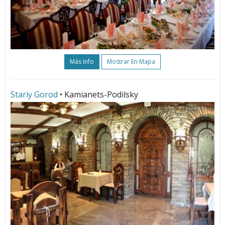
Más Info
Mostrar En Mapa
Stariy Gorod
• Kamianets-Podilsky