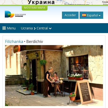
MOSTRAR MAPA
Acceder
Español
Menu
Ucrania
Central
Filizhanka
• Berdichiv