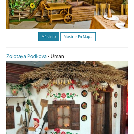
Más Info
Mostrar En Mapa
Zolotaya Podkova
• Uman