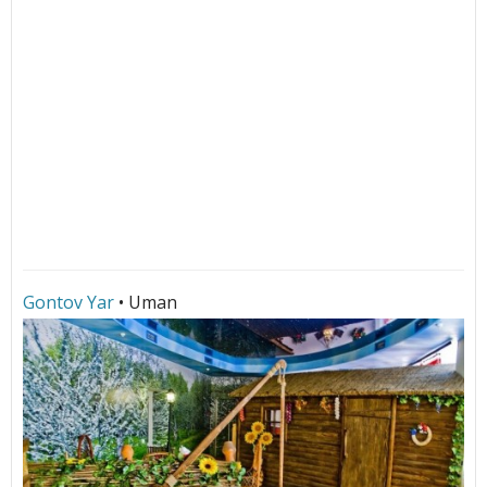
Gontov Yar
• Uman