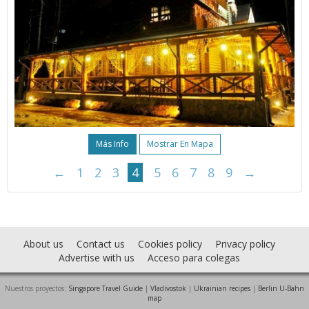
Más Info
Mostrar En Mapa
←
1
2
3
4
5
6
7
8
9
→
About us
Contact us
Cookies policy
Privacy policy
Advertise with us
Acceso para colegas
Nuestros proyectos:
Singapore Travel Guide
|
Vladivostok
|
Ukrainian recipes
|
Berlin U-Bahn
map