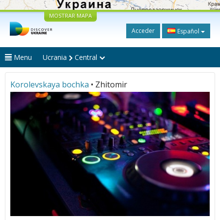
MOSTRAR MAPA
Acceder
Español
Menu
Ucrania
Central
Korolevskaya bochka
• Zhitomir