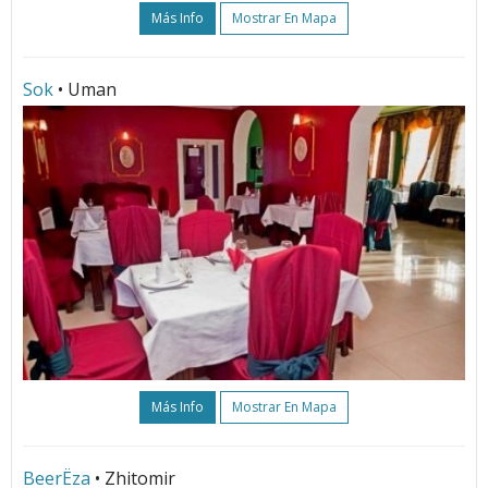
Más Info
Mostrar En Mapa
Sok
• Uman
Más Info
Mostrar En Mapa
BeerЁza
• Zhitomir