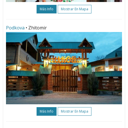
Más Info
Mostrar En Mapa
Podkova
• Zhitomir
Más Info
Mostrar En Mapa