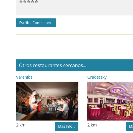
Escriba Comentario
Otros restaurantes cercanos...
Varenik’s
Gradetsky
2 km
2 km
Más Info...
Má