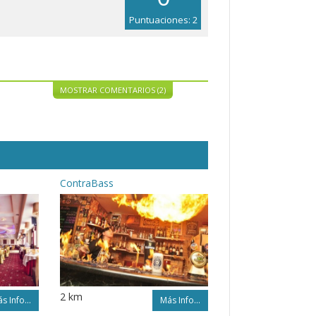
Puntuaciones: 2
MOSTRAR COMENTARIOS (2)
ContraBass
2 km
s Info...
Más Info...