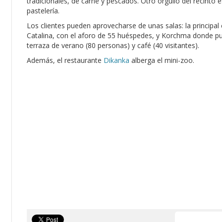
tradicionales, de carne y pescados. Otro orgullo del recinto 
pastelería.
Los clientes pueden aprovecharse de unas salas: la principal
Catalina, con el aforo de 55 huéspedes, y Korchma donde pu
terraza de verano (80 personas) y café (40 visitantes).
Además, el restaurante
Dikanka
alberga el mini-zoo.