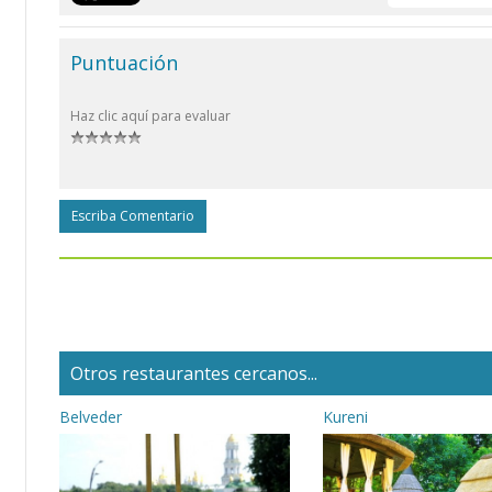
Puntuación
Haz clic aquí para evaluar
Escriba Comentario
Otros restaurantes cercanos...
Belveder
Kureni