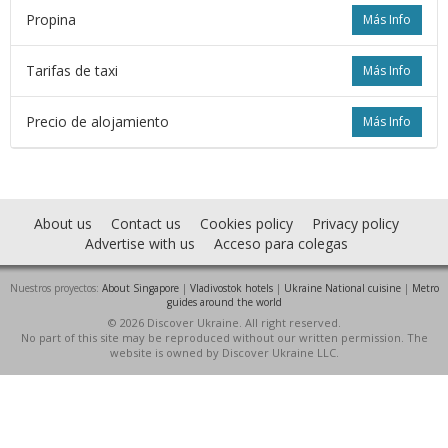
Propina
Más Info
Tarifas de taxi
Más Info
Precio de alojamiento
Más Info
About us
Contact us
Cookies policy
Privacy policy
Advertise with us
Acceso para colegas
Nuestros proyectos:
About Singapore
|
Vladivostok hotels
|
Ukraine National cuisine
|
Metro
guides around the world
© 2026 Discover Ukraine. All right reserved.
No part of this site may be reproduced without our written permission. The
website is owned by Discover Ukraine LLC.