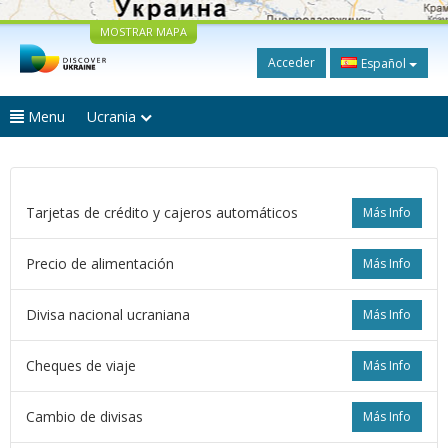
MOSTRAR MAPA
Acceder
Español
Menu
Ucrania
Tarjetas de crédito y cajeros automáticos
Más Info
Precio de alimentación
Más Info
Divisa nacional ucraniana
Más Info
Cheques de viaje
Más Info
Cambio de divisas
Más Info