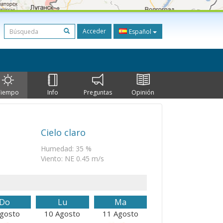
Acceder
Español
Tiempo
Info
Preguntas
Opinión
Cielo claro
Humedad: 35 %
Viento: NE 0.45 m/s
Do
Lu
Ma
Agosto
10 Agosto
11 Agosto