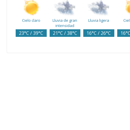
Cielo claro
Lluvia de gran
Lluvia ligera
Cie
intensidad
23°C / 39°C
21°C / 38°C
16°C / 26°C
16°C