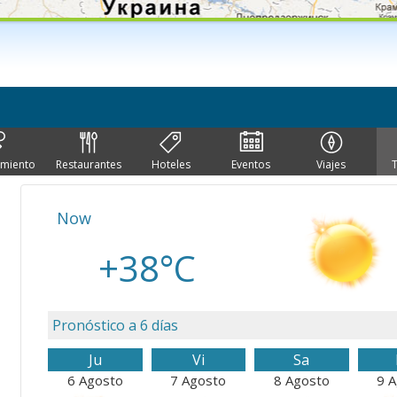
imiento
Restaurantes
Hoteles
Eventos
Viajes
Now
+38°C
Pronóstico a 6 días
Ju
Vi
Sa
6 Agosto
7 Agosto
8 Agosto
9 