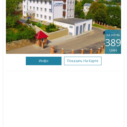
за ночь
389
UAH
Инфо
Показать На Карте