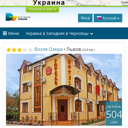
ПОКАЗАТЬ КАРТУ
Вход
Русский
Меню
Украина
Западная
Черновцы
Возле Озера
• Львов
(224 км.)
за ночь
504
UAH