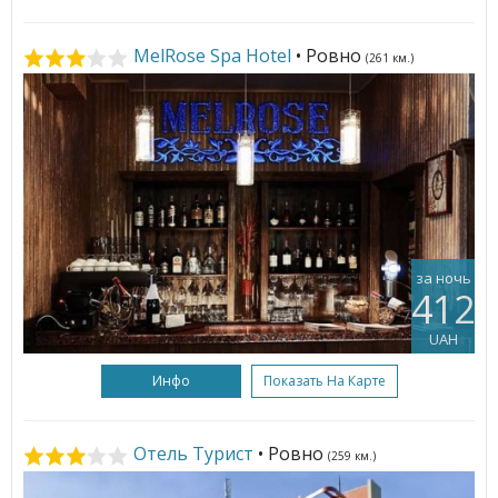
MelRose Spa Hotel
• Ровно
(261 км.)
за ночь
412
UAH
Инфо
Показать На Карте
Отель Турист
• Ровно
(259 км.)