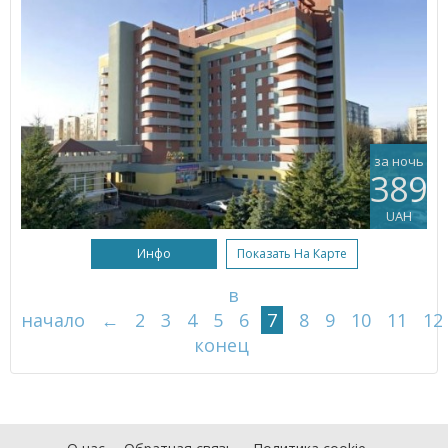
за ночь
389
UAH
Инфо
Показать На Карте
в
начало
←
2
3
4
5
6
7
8
9
10
11
12
конец