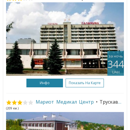
за ночь
344
UAH
Инфо
Показать На Карте
Мариот Медикал Центр
• Трускавец
(209 км.)