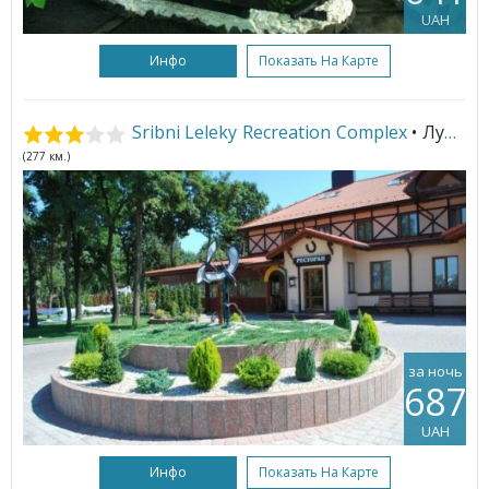
UAH
Инфо
Показать На Карте
Sribni Leleky Recreation Complex
• Луцк
(277 км.)
за ночь
687
UAH
Инфо
Показать На Карте