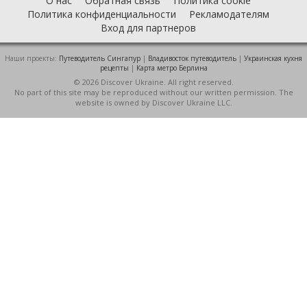
О нас
Обратная связь
Политика cookie
Политика конфиденциальности
Рекламодателям
Вход для партнеров
Наши проекты:
Путеводитель Сингапур
|
Владивосток путеводитель
|
Украинская кухня
рецепты
|
Карта метро Берлина
© 2026 Discover Ukraine. All right reserved.
No part of this site may be reproduced without our written permission. The
website is owned by Discover Ukraine LLC.