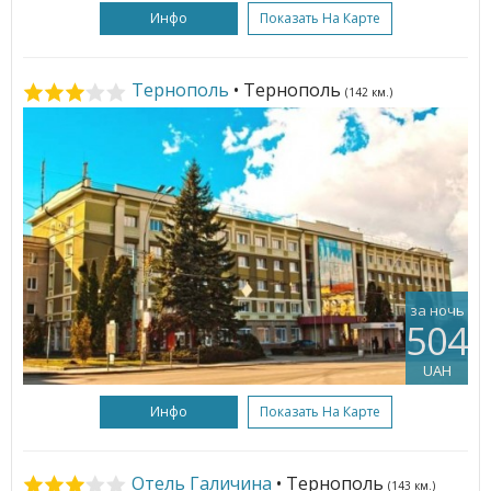
Инфо
Показать На Карте
Тернополь
• Тернополь
(142 км.)
за ночь
504
UAH
Инфо
Показать На Карте
Отель Галичина
• Тернополь
(143 км.)