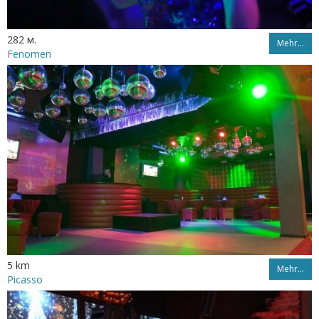
282 м.
Mehr…
Fenomen
5 km
Mehr…
Picasso