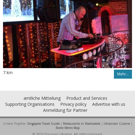
7 km
Mehr…
amtliche Mitteilung
Product and Services
Supporting Organisations
Privacy policy
Advertise with us
Anmeldung für Partner
Unsere Projekte:
Singapore Travel Guide
|
Restaurants in Vladivostok
|
Ukrainian Cuisine
|
Rome Metro Map
© 2026 Discover Ukraine. All right reserved.