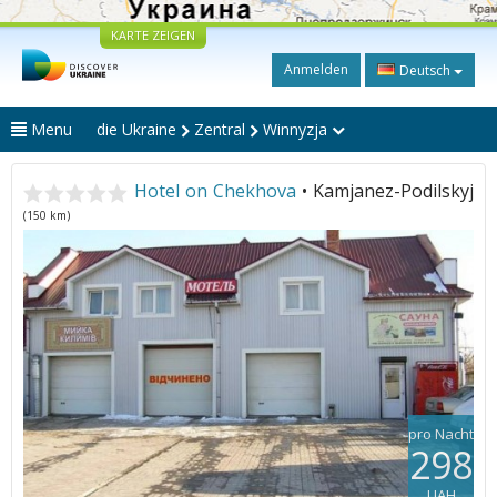
KARTE ZEIGEN
Anmelden
Deutsch
Menu
die Ukraine
Zentral
Winnyzja
Hotel on Chekhova
• Kamjanez-Podilskyj
(150 km)
pro Nacht
298
UAH