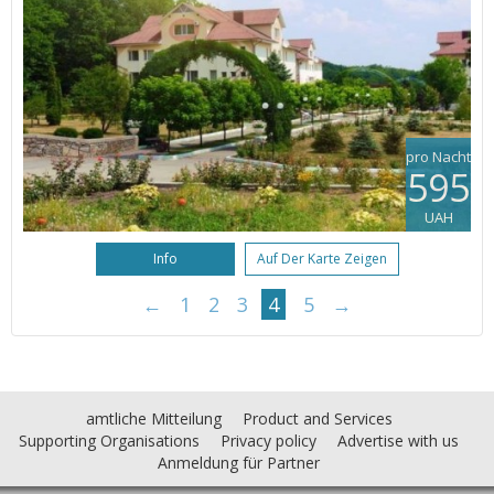
pro Nacht
595
UAH
Info
Auf Der Karte Zeigen
←
1
2
3
4
5
→
amtliche Mitteilung
Product and Services
Supporting Organisations
Privacy policy
Advertise with us
Anmeldung für Partner