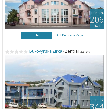
pro Nacht
206
UAH
Info
Auf Der Karte Zeigen
Bukovynska Zirka
• Zentral
(203 km)
pro Nacht
344