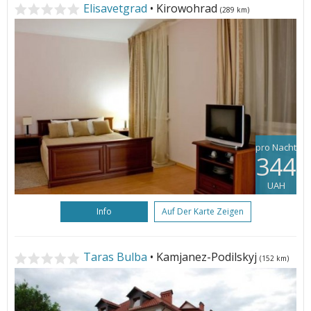
Elisavetgrad
• Kirowohrad
(289 km)
pro Nacht
344
UAH
Info
Auf Der Karte Zeigen
Taras Bulba
• Kamjanez-Podilskyj
(152 km)