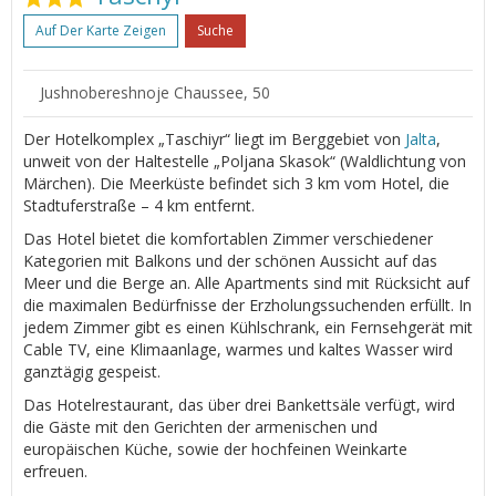
Auf Der Karte Zeigen
Suche
Jushnobereshnoje Chaussee, 50
Der Hotelkomplex „Taschiyr“ liegt im Berggebiet von
Jalta
,
unweit von der Haltestelle „Poljana Skasok“ (Waldlichtung von
Märchen). Die Meerküste befindet sich 3 km vom Hotel, die
Stadtuferstraße – 4 km entfernt.
Das Hotel bietet die komfortablen Zimmer verschiedener
Kategorien mit Balkons und der schönen Aussicht auf das
Meer und die Berge an. Alle Apartments sind mit Rücksicht auf
die maximalen Bedürfnisse der Erzholungssuchenden erfüllt. In
jedem Zimmer gibt es einen Kühlschrank, ein Fernsehgerät mit
Cable TV, eine Klimaanlage, warmes und kaltes Wasser wird
ganztägig gespeist.
Das Hotelrestaurant, das über drei Bankettsäle verfügt, wird
die Gäste mit den Gerichten der armenischen und
europäischen Küche, sowie der hochfeinen Weinkarte
erfreuen.