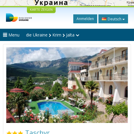
KARTE ZEIGEN
Anmelden
Deutsch
Menu
die Ukraine
Krim
Jalta
Taschyr