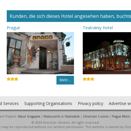
Kunden, die sich dieses Hotel angesehen haben, buchten
Prague
Teatralniy Hotel
Mehr…
d Services
Supporting Organisations
Privacy policy
Advertise w
ere Projekte:
About Singapore
|
Restaurants in Vladivostok
|
Ukrainian Cuisine
|
Prague Metro
© 2026 Discover Ukraine. All right reserved.
ite may be reproduced without our written permission. The website is owned by Dis