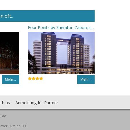
 oft...
Four Points by Sheraton Zaporozhye
Mehr…
Mehr…
ith us
Anmeldung für Partner
 map
cover Ukraine LLC.