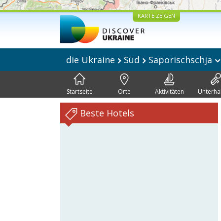
KARTE ZEIGEN
die Ukraine
Süd
Saporischschja
Startseite
Orte
Aktivitäten
Unterha
Beste Hotels