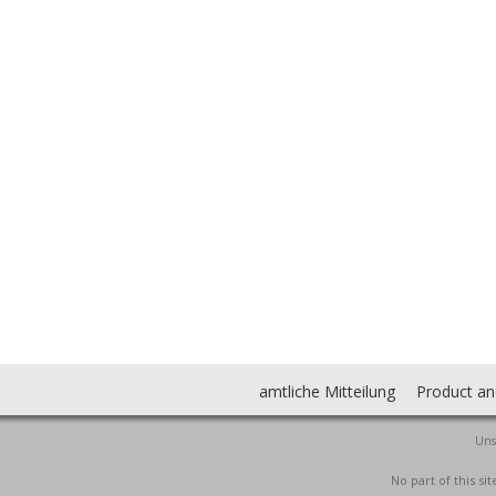
amtliche Mitteilung
Product an
Uns
No part of this s