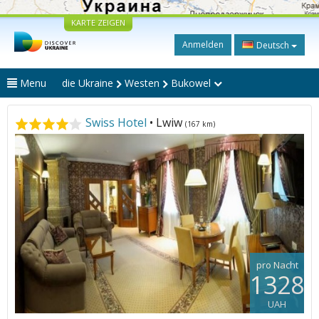
KARTE ZEIGEN
Anmelden
Deutsch
Menu
die Ukraine
Westen
Bukowel
Swiss Hotel
• Lwiw
(167 km)
pro Nacht
1328
UAH