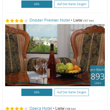
Info
Auf Der Karte Zeigen
Dnister Premier Hotel
• Lwiw
(167 km)
pro Nacht
893
UAH
Info
Auf Der Karte Zeigen
Opera Hotel
• Lwiw
(168 km)