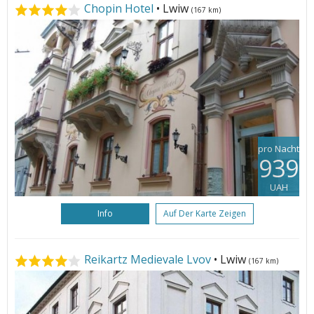
Chopin Hotel
• Lwiw
(167 km)
pro Nacht
939
UAH
Info
Auf Der Karte Zeigen
Reikartz Medievale Lvov
• Lwiw
(167 km)