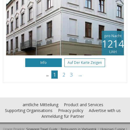
pro Nacht
1214
UAH
Info
Auf Der Karte Zeigen
1
2
3
→
←
amtliche Mitteilung
Product and Services
Supporting Organisations
Privacy policy
Advertise with us
Anmeldung für Partner
Unsere Projekte:
Singapore Travel Guide
|
Restaurants in Vladivostok
|
Ukrainian Cuisine
|