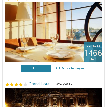
pro Nacht
1466
UAH
Info
Auf Der Karte Zeigen
Grand Hotel
• Lwiw
(167 km)