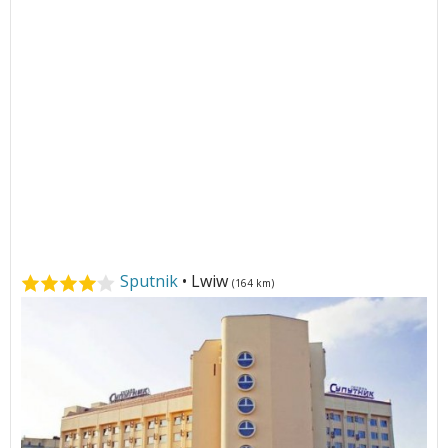
Sputnik
• Lwiw
(164 km)