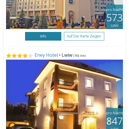
pro Nacht
573
UAH
Info
Auf Der Karte Zeigen
Eney Hotel
• Lwiw
(166 km)
pro Nacht
847
UAH