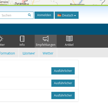
Anmelden
Deutsch
tter
Info
Empfehlungen
Artikel
formation
Шопинг
Wetter
Ausführlicher
Ausführlicher
Ausführlicher