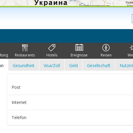
ltung
Restaurants
Hotels
Ereignisse
Reisen
We
on
Gesundheit
Visa/Zoll
Geld
Gesellschaft
Nutzin
Post
Internet
Telefon