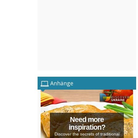
Anhänge
Need more
inspiration?
Discover the secrets of traditional