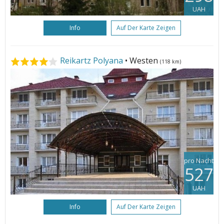
UAH
Info
Auf Der Karte Zeigen
Reikartz Polyana
• Westen
(118 km)
pro Nacht
527
UAH
Info
Auf Der Karte Zeigen