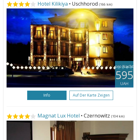
Hotel Kilikiya
• Uschhorod
(166 km)
pro Nacht
595
UAH
Info
Auf Der Karte Zeigen
Magnat Lux Hotel
• Czernowitz
(104 km)