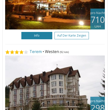
pro Nacht
710
UAH
Info
Auf Der Karte Zeigen
Terem
• Westen
(92 km)
pro Nacht
298