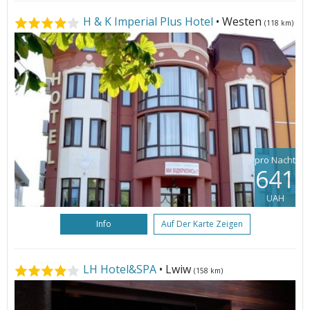
H & K Imperial Plus Hotel
• Westen
(118 km)
pro Nacht
641
UAH
Info
Auf Der Karte Zeigen
LH Hotel&SPA
• Lwiw
(158 km)