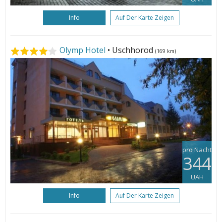
Info
Auf Der Karte Zeigen
Olymp Hotel
• Uschhorod
(169 km)
pro Nacht
344
UAH
Info
Auf Der Karte Zeigen