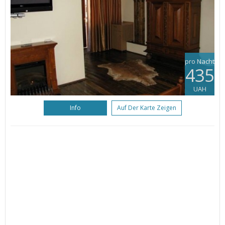
pro Nacht
435
UAH
Info
Auf Der Karte Zeigen