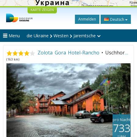
KARTE ZEIGEN
Anmelden
Deutsch
Menu
die Ukraine
Westen
Jaremtsche
Zolota Gora Hotel-Rancho
• Uschhorod
(163 km)
pro Nacht
733
UAH