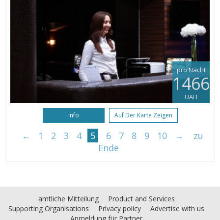
pro Nacht
1466
UAH
Info
Auf Der Karte Zeigen
←
1
2
3
4
5
6
7
8
9
10
→
zu
Ende
amtliche Mitteilung
Product and Services
Supporting Organisations
Privacy policy
Advertise with us
Anmeldung für Partner