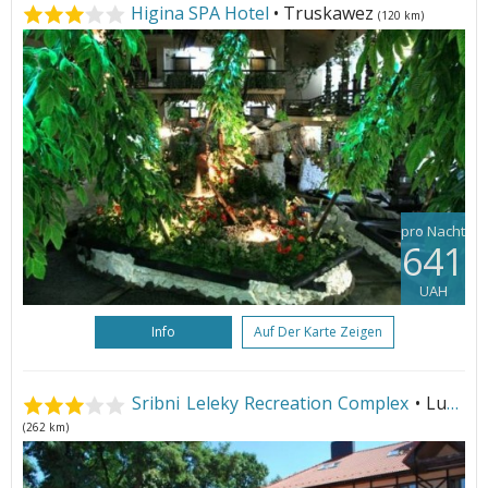
Higina SPA Hotel
• Truskawez
(120 km)
pro Nacht
641
UAH
Info
Auf Der Karte Zeigen
Sribni Leleky Recreation Complex
• Luzk
(262 km)