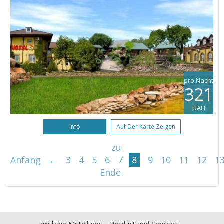
pro Nacht
321
UAH
Info
Auf Der Karte Zeigen
zu
Anfang
←
3
4
5
6
7
8
9
10
11
12
1
Ende