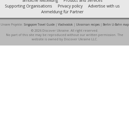
amtliche Mitteilung
Product and Services
Supporting Organisations
Privacy policy
Advertise with us
Anmeldung für Partner
Unsere Projekte:
Singapore Travel Guide
|
Vladivostok
|
Ukrainian recipes
|
Berlin U-Bahn map
© 2026 Discover Ukraine. All right reserved.
No part of this site may be reproduced without our written permission. The
website is owned by Discover Ukraine LLC.