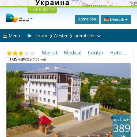
KARTE ZEIGEN
Anmelden
Deutsch
Menu
die Ukraine
Westen
Jaremtsche
Mariot Medical Center Hotel
•
Truskawez
(120 km)
pro Nacht
389
UAH