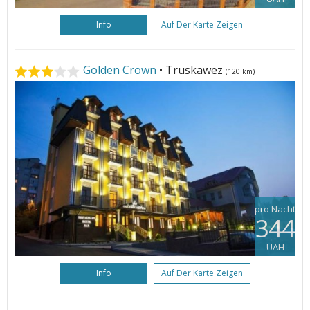
Info
Auf Der Karte Zeigen
Golden Crown
• Truskawez
(120 km)
pro Nacht
344
UAH
Info
Auf Der Karte Zeigen