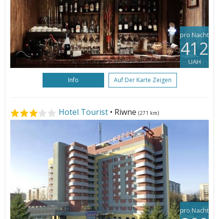
pro Nacht
412
UAH
Info
Auf Der Karte Zeigen
Hotel Tourist
• Riwne
(271 km)
pro Nacht