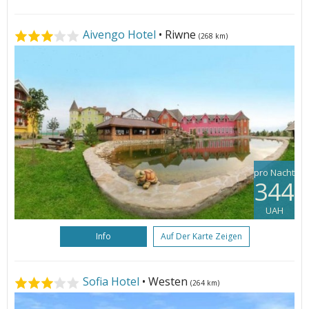
Aivengo Hotel
• Riwne
(268 km)
pro Nacht
344
UAH
Info
Auf Der Karte Zeigen
Sofia Hotel
• Westen
(264 km)