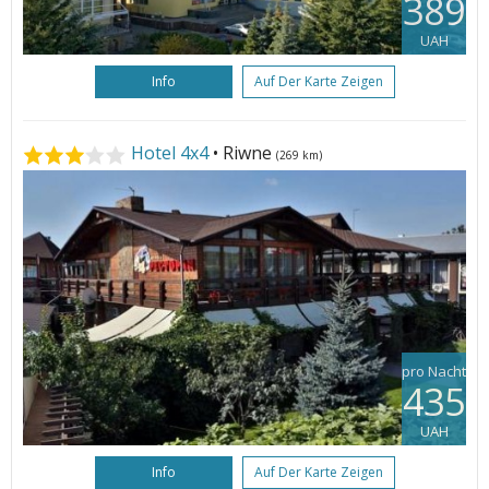
389
UAH
Info
Auf Der Karte Zeigen
Hotel 4x4
• Riwne
(269 km)
pro Nacht
435
UAH
Info
Auf Der Karte Zeigen