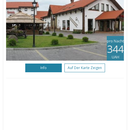
pro Nacht
344
UAH
Info
Auf Der Karte Zeigen