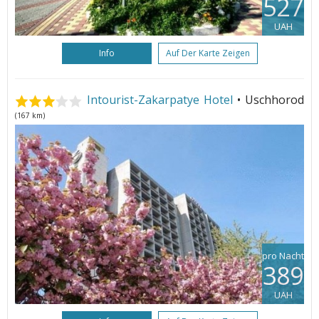
527
UAH
Info
Auf Der Karte Zeigen
Intourist-Zakarpatye Hotel
• Uschhorod
(167 km)
pro Nacht
389
UAH