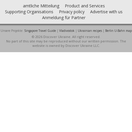
amtliche Mitteilung
Product and Services
Supporting Organisations
Privacy policy
Advertise with us
Anmeldung für Partner
Unsere Projekte:
Singapore Travel Guide
|
Vladivostok
|
Ukrainian recipes
|
Berlin U-Bahn map
© 2026 Discover Ukraine. All right reserved.
No part of this site may be reproduced without our written permission. The
website is owned by Discover Ukraine LLC.