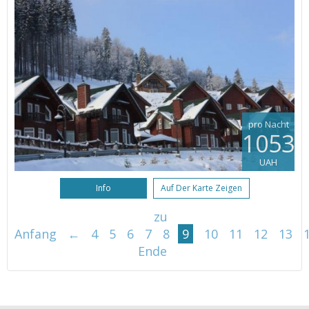
pro Nacht
1053
UAH
Info
Auf Der Karte Zeigen
zu
Anfang
←
4
5
6
7
8
9
10
11
12
13
Ende