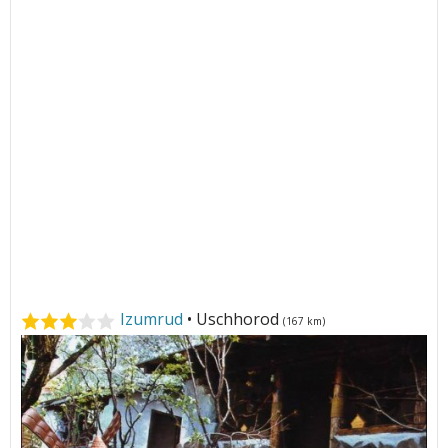
Izumrud
• Uschhorod
(167 km)