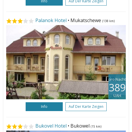
Info
Auf Der Karte Zeigen
Palanok Hotel
• Mukatschewe
(138 km)
pro Nacht
389
UAH
Info
Auf Der Karte Zeigen
Bukovel Hotel
• Bukowel
(15 km)