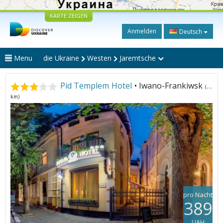
KARTE ZEIGEN
Anmelden
Deutsch
Menu
die Ukraine
Westen
Jaremtsche
Pid Templem Hotel
• Iwano-Frankiwsk
(54
km)
pro Nacht
389
UAH