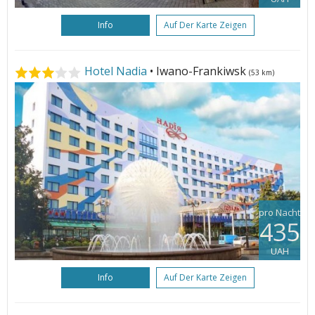
Info
Auf Der Karte Zeigen
Hotel Nadia
• Iwano-Frankiwsk
(53 km)
pro Nacht
435
UAH
Info
Auf Der Karte Zeigen