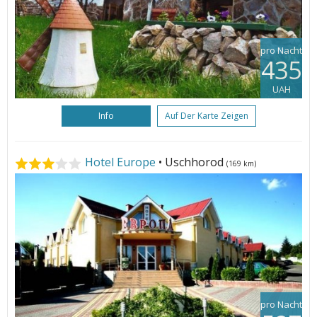
pro Nacht
435
UAH
Info
Auf Der Karte Zeigen
Hotel Europe
• Uschhorod
(169 km)
pro Nacht