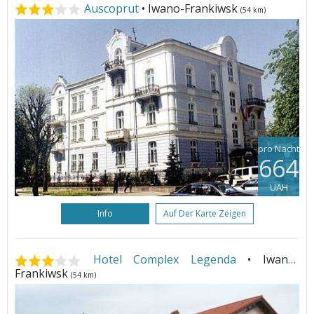
Auscoprut
• Iwano-Frankiwsk
(54 km)
pro Nacht
664
UAH
Info
Auf Der Karte Zeigen
Hotel Complex Legenda
• Iwano-
Frankiwsk
(54 km)