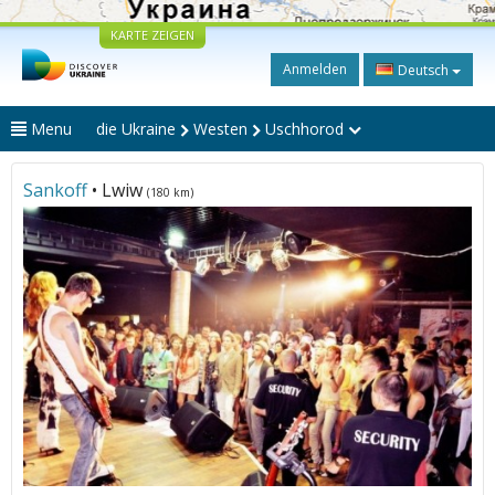
KARTE ZEIGEN
Anmelden
Deutsch
Menu
die Ukraine
Westen
Uschhorod
Sankoff
• Lwiw
(180 km)