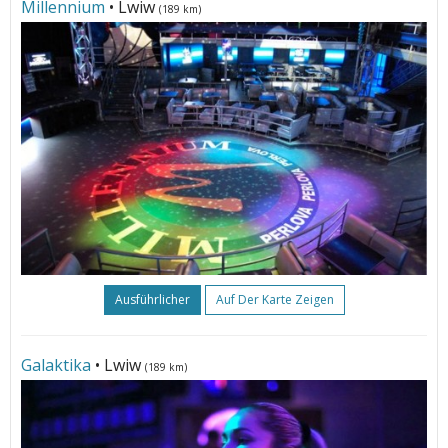
Millennium
• Lwiw
(189 km)
Ausführlicher
Auf Der Karte Zeigen
Galaktika
• Lwiw
(189 km)