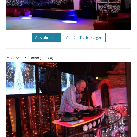
Ausführlicher
Auf Der Karte Zeigen
Picasso
• Lwiw
(185 km)