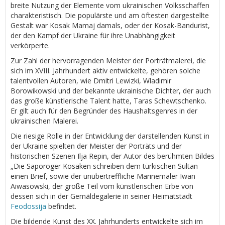
breite Nutzung der Elemente vom ukrainischen Volksschaffen
charakteristisch. Die populärste und am öftesten dargestellte
Gestalt war Kosak Mamaj damals, oder der Kosak-Bandurist,
der den Kampf der Ukraine für ihre Unabhängigkeit
verkörperte.
Zur Zahl der hervorragenden Meister der Porträtmalerei, die
sich im XVIII. Jahrhundert aktiv entwickelte, gehören solche
talentvollen Autoren, wie Dmitri Lewizki, Wladimir
Borowikowski und der bekannte ukrainische Dichter, der auch
das große künstlerische Talent hatte, Taras Schewtschenko.
Er gilt auch für den Begründer des Haushaltsgenres in der
ukrainischen Malerei.
Die riesige Rolle in der Entwicklung der darstellenden Kunst in
der Ukraine spielten der Meister der Porträts und der
historischen Szenen Ilja Repin, der Autor des berühmten Bildes
„Die Saporoger Kosaken schreiben dem türkischen Sultan
einen Brief, sowie der unübertreffliche Marinemaler Iwan
Aiwasowski, der große Teil vom künstlerischen Erbe von
dessen sich in der Gemäldegalerie in seiner Heimatstadt
Feodossija
befindet.
Die bildende Kunst des XX. Jahrhunderts entwickelte sich im