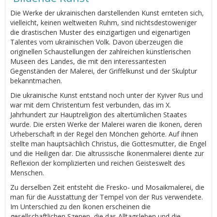
Die Werke der ukrainischen darstellenden Kunst ernteten sich,
vielleicht, keinen weltweiten Ruhm, sind nichtsdestoweniger
die drastischen Muster des einzigartigen und eigenartigen
Talentes vom ukrainischen Volk. Davon überzeugen die
originellen Schaustellungen der zahlreichen künstlerischen
Museen des Landes, die mit den interessantesten
Gegenständen der Malerei, der Griffelkunst und der Skulptur
bekanntmachen.
Die ukrainische Kunst entstand noch unter der Kyiver Rus und
war mit dem Christentum fest verbunden, das im Х.
Jahrhundert zur Hauptreligion des altertümlichen Staates
wurde. Die ersten Werke der Malerei waren die Ikonen, deren
Urheberschaft in der Regel den Mönchen gehörte. Auf ihnen
stellte man hauptsächlich Christus, die Gottesmutter, die Engel
und die Heiligen dar. Die altrussische Ikonenmalerei diente zur
Reflexion der komplizierten und reichen Geisteswelt des
Menschen.
Zu derselben Zeit entsteht die Fresko- und Mosaikmalerei, die
man für die Ausstattung der Tempel von der Rus verwendete.
Im Unterschied zu den Ikonen erscheinen die
gesellschaftlichen Szenen, die das Alltagsleben und die