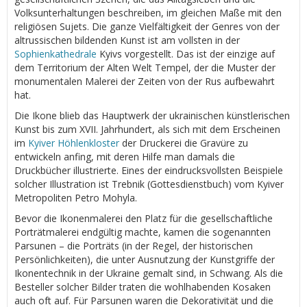
Volksunterhaltungen beschreiben, im gleichen Maße mit den
religiösen Sujets. Die ganze Vielfältigkeit der Genres von der
altrussischen bildenden Kunst ist am vollsten in der
Sophienkathedrale
Kyivs vorgestellt. Das ist der einzige auf
dem Territorium der Alten Welt Tempel, der die Muster der
monumentalen Malerei der Zeiten von der Rus aufbewahrt
hat.
Die Ikone blieb das Hauptwerk der ukrainischen künstlerischen
Kunst bis zum XVII. Jahrhundert, als sich mit dem Erscheinen
im
Kyiver Höhlenkloster
der Druckerei die Gravüre zu
entwickeln anfing, mit deren Hilfe man damals die
Druckbücher illustrierte. Eines der eindrucksvollsten Beispiele
solcher Illustration ist Trebnik (Gottesdienstbuch) vom Kyiver
Metropoliten Petro Mohyla.
Bevor die Ikonenmalerei den Platz für die gesellschaftliche
Porträtmalerei endgültig machte, kamen die sogenannten
Parsunen – die Porträts (in der Regel, der historischen
Persönlichkeiten), die unter Ausnutzung der Kunstgriffe der
Ikonentechnik in der Ukraine gemalt sind, in Schwang. Als die
Besteller solcher Bilder traten die wohlhabenden Kosaken
auch oft auf. Für Parsunen waren die Dekorativität und die