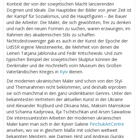
Kontext der von der sowjetischen Macht lancierenden
Dogmen und Ideale. Die Hauptidee der Bilder von jener Zeit ist
der Kampf für Sozialismus, und die Hauptfiguren – die Bauer
und die Arbeiter. Die Maler, die sich gewöhnten, frei zu denken
und nach den neuen Formen zu suchen, waren erzwungen, im
Rahmen des akademischen Stils zu schaffen.
Nichtsdestoweniger gab es auch in der Kunst der Epoche der
UdSSR eigene Meisterwerke, die Mehrheit von denen die
Leinen Tatjana Jablonska und Fedir Kritschewski. Und zum
typischen Beispiel der sowjetischen Skulptur können die
Denkmäler und die Hochreliefs vom Museum des Großen
Vaterländischen Krieges in
Kyiv
dienen.
Die modernen ukrainischen Maler sind schon von den Styl-
und Themarahmen nicht beklommen, und deshalb erproben
sie sich manchmal in den ganz undenkbaren Genres. Unter den
bekanntesten Vertretern der aktuellen Kunst in der Ukraine
sind Alexander Rojtburd und Oksana Mas, Maksim Mamsikow
und Schanna Kadyrowa, Ilja Tschitschkan und Arsen Sawadow.
Die interessantesten Arbeiten der modernen ukrainischen
Maler kann man sich in der Kyiver Galerie
PinchukArtCentre
ansehen, wo sie in gleichem Maße mit solchen weltweit
bekannten Meistern, wie Damien Hirst und Andreas Gursky