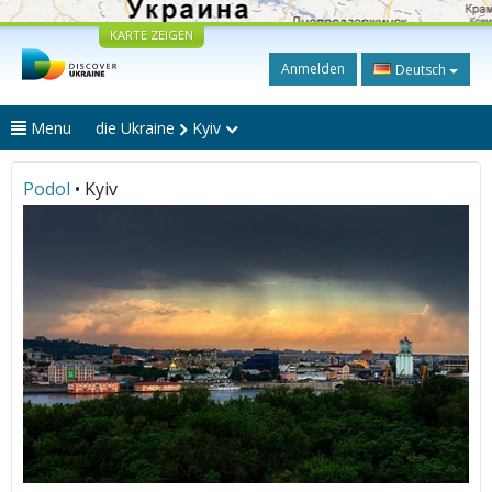
KARTE ZEIGEN
Anmelden
Deutsch
Menu
die Ukraine
Kyiv
Podol
• Kyiv