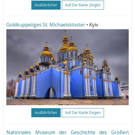
Ausführlicher
Auf Der Karte Zeigen
Goldkuppeliges St. Michaelskloster
• Kyiv
Ausführlicher
Auf Der Karte Zeigen
Nationales Museum der Geschichte des Großen