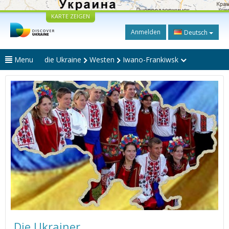
KARTE ZEIGEN
Anmelden
Deutsch
Menu
die Ukraine
Westen
Iwano-Frankiwsk
Die Ukrainer