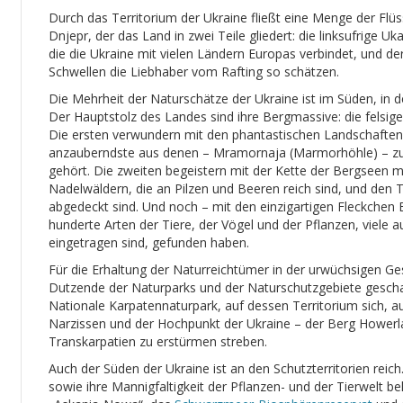
Durch das Territorium der Ukraine fließt eine Menge der Flüs
Dnjepr, der das Land in zwei Teile gliedert: die linksufrige U
die die Ukraine mit vielen Ländern Europas verbindet, und d
Schwellen die Liebhaber vom Rafting so schätzen.
Die Mehrheit der Naturschätze der Ukraine ist im Süden, in 
Der Hauptstolz des Landes sind ihre Bergmassive: die felsig
Die ersten verwundern mit den phantastischen Landschaften 
anzauberndste aus denen – Mramornaja (Marmorhöhle) – zu 
gehört. Die zweiten begeistern mit der Kette der Bergseen mi
Nadelwäldern, die an Pilzen und Beeren reich sind, und den 
abgedeckt sind. Und noch – mit den einzigartigen Fleckchen
hunderte Arten der Tiere, der Vögel und der Pflanzen, viele 
eingetragen sind, gefunden haben.
Für die Erhaltung der Naturreichtümer in der urwüchsigen Gest
Dutzende der Naturparks und der Naturschutzgebiete geschaf
Nationale Karpatennaturpark, auf dessen Territorium sich, 
Narzissen und der Hochpunkt der Ukraine – der Berg Howerla
Transkarpatien zu erstürmen streben.
Auch der Süden der Ukraine ist an den Schutzterritorien reich
sowie ihre Mannigfaltigkeit der Pflanzen- und der Tierwelt b