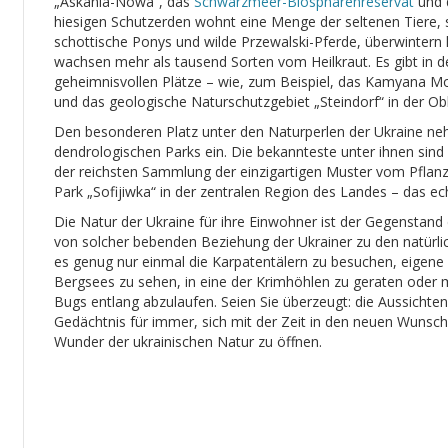
„Askania-Nowa“, das
Schwarzmeer-Biosphärenreservat
und 
hiesigen Schutzerden wohnt eine Menge der seltenen Tiere, s
schottische Ponys und wilde Przewalski-Pferde, überwinter
wachsen mehr als tausend Sorten vom Heilkraut. Es gibt in de
geheimnisvollen Plätze – wie, zum Beispiel, das Kamyana Mo
und das geologische Naturschutzgebiet „Steindorf“ in der Ob
Den besonderen Platz unter den Naturperlen der Ukraine ne
dendrologischen Parks ein. Die bekannteste unter ihnen sind 
der reichsten Sammlung der einzigartigen Muster vom Pflanz
Park „Sofijiwka“ in der zentralen Region des Landes – das e
Die Natur der Ukraine für ihre Einwohner ist der Gegenstan
von solcher bebenden Beziehung der Ukrainer zu den natürli
es genug nur einmal die Karpatentälern zu besuchen, eigene R
Bergsees zu sehen, in eine der Krimhöhlen zu geraten oder 
Bugs entlang abzulaufen. Seien Sie überzeugt: die Aussichte
Gedächtnis für immer, sich mit der Zeit in den neuen Wunsch
Wunder der ukrainischen Natur zu öffnen.