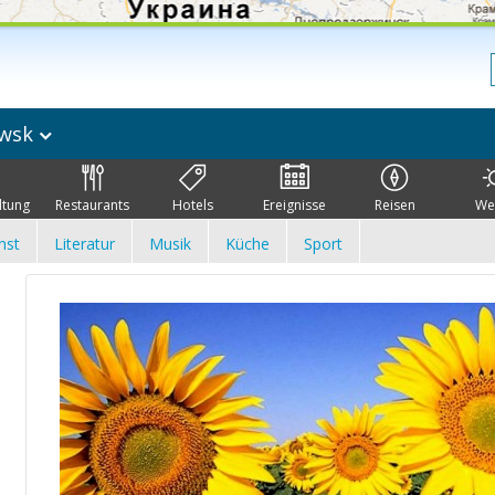
iwsk
ltung
Restaurants
Hotels
Ereignisse
Reisen
We
nst
Literatur
Musik
Küche
Sport