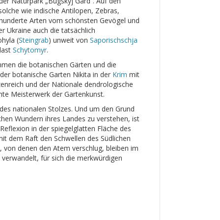
der Naturpark „Bugskyj Gard“. Auf den
olche wie indische Antilopen, Zebras,
n hunderte Arten vom schönsten Gevögel und
r Ukraine auch die tatsächlich
hyla (
Steingrab
) unweit von
Saporischschja
last
Schytomyr
.
hmen die botanischen Gärten und die
der botanische Garten Nikita in der
Krim
mit
enreich und der Nationale dendrologische
chte Meisterwerk der Gartenkunst.
d des nationalen Stolzes. Und um den Grund
chen Wundern ihres Landes zu verstehen, ist
eflexion in der spiegelglatten Fläche des
mit dem Raft den Schwellen des Südlichen
n, von denen den Atem verschlug, bleiben im
 verwandelt, für sich die merkwürdigen