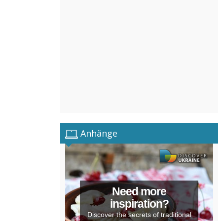
Anhänge
Need more
inspiration?
Discover the secrets of traditional