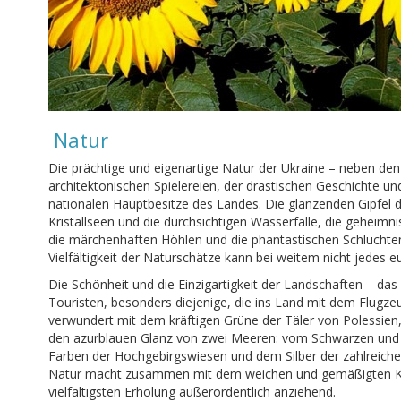
Natur
Die prächtige und eigenartige Natur der Ukraine – neben de
architektonischen Spielereien, der drastischen Geschichte und 
nationalen Hauptbesitze des Landes. Die glänzenden Gipfel 
Kristallseen und die durchsichtigen Wasserfälle, die geheimn
die märchenhaften Höhlen und die phantastischen Schluchte
Vielfältigkeit der Naturschätze kann bei weitem nicht jedes 
Die Schönheit und die Einzigartigkeit der Landschaften – da
Touristen, besonders diejenige, die ins Land mit dem Flug
verwundert mit dem kräftigen Grüne der Täler von Polessien
den azurblauen Glanz von zwei Meeren: vom Schwarzen und
Farben der Hochgebirgswiesen und dem Silber der zahlreichen
Natur macht zusammen mit dem weichen und gemäßigten Klim
vielfältigsten Erholung außerordentlich anziehend.