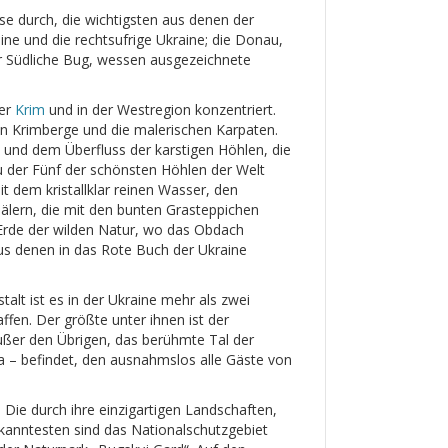
se durch, die wichtigsten aus denen der
kaine und die rechtsufrige Ukraine; die Donau,
er Südliche Bug, wessen ausgezeichnete
der
Krim
und in der Westregion konzentriert.
en Krimberge und die malerischen Karpaten.
und dem Überfluss der karstigen Höhlen, die
der Fünf der schönsten Höhlen der Welt
t dem kristallklar reinen Wasser, den
Tälern, die mit den bunten Grasteppichen
 Erde der wilden Natur, wo das Obdach
aus denen in das Rote Buch der Ukraine
alt ist es in der Ukraine mehr als zwei
fen. Der größte unter ihnen ist der
außer den Übrigen, das berühmte Tal der
 – befindet, den ausnahmslos alle Gäste von
. Die durch ihre einzigartigen Landschaften,
ekanntesten sind das Nationalschutzgebiet