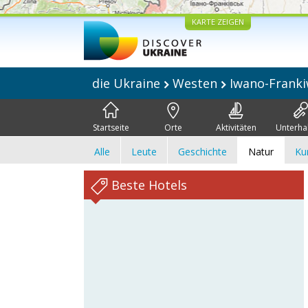
KARTE ZEIGEN
die Ukraine
Westen
Iwano-Frank
Startseite
Orte
Aktivitäten
Unterha
Alle
Leute
Geschichte
Natur
Ku
Beste Hotels