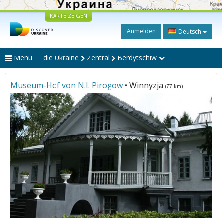
KARTE ZEIGEN
Anmelden
Deutsch
Menu
die Ukraine
Zentral
Berdytschiw
Museum-Hof von N.I. Pirogow
• Winnyzja
(77 km)