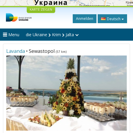
KARTE ZEIGEN
Anmelden
Deutsch
Menu
die Ukraine
Krim
Jalta
Lavanda
• Sewastopol
(57 km)