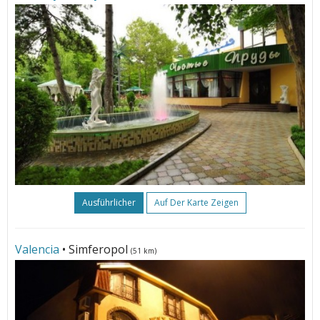
Ausführlicher
Auf Der Karte Zeigen
Valencia
• Simferopol
(51 km)