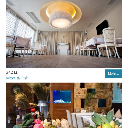
342 м.
Mehr…
Meat & Fish