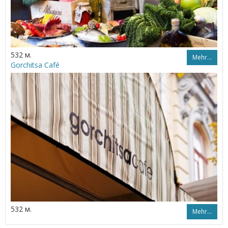
532 м.
Mehr…
Gorchitsa Café
532 м.
Mehr…