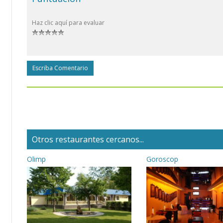
Haz clic aquí para evaluar
Escriba Comentario
Otros restaurantes cercanos...
Olimp
Goroscop