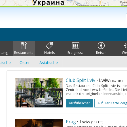
ltung
Restaurants
Hotels
Ereignisse
Reisen
We
sische
Osten
Asiatische
Club Split Lviv
• Lwiw
(167 km)
Das Restaurant Club Split Lviv ist ei
Zentralteil von Lwiw befindet. Die L
es dank der originellen Innenansicht,
Ausführlicher
Auf Der Karte Zei
Prag
• Lwiw
(167 km)