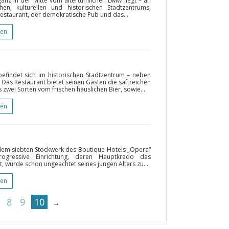
nz in der Mitte vom altertümlichen Lwiw liegt – an
en, kulturellen und historischen Stadtzentrums,
estaurant, der demokratische Pub und das...
gen
befindet sich im historischen Stadtzentrum – neben
as Restaurant bietet seinen Gästen die saftreichen
s zwei Sorten vom frischen häuslichen Bier, sowie...
gen
 dem siebten Stockwerk des Boutique-Hotels „Opera“
gressive Einrichtung, deren Hauptkredo das
, wurde schon ungeachtet seines jungen Alters zu...
gen
8
9
10
→