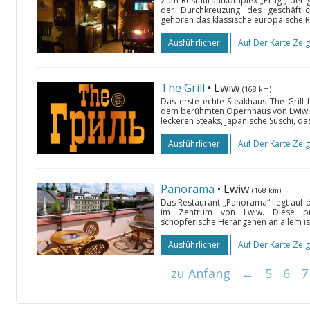
Zum Restaurantkomplex „Prag“, der ga
der Durchkreuzung des geschäftlich
gehören das klassische europäische R
Ausführlicher
Auf Der Karte Zei
Тhе Grill
• Lwiw
(168 km)
Das erste echte Steakhaus Тhе Grill 
dem berühmten Opernhaus von Lwiw. D
leckeren Steaks, japanische Suschi, da
Ausführlicher
Auf Der Karte Zei
Panorama
• Lwiw
(168 km)
Das Restaurant „Panorama“ liegt auf
im Zentrum von Lwiw. Diese pro
schöpferische Herangehen an allem ist
Ausführlicher
Auf Der Karte Zei
zu Anfang
←
5
6
7