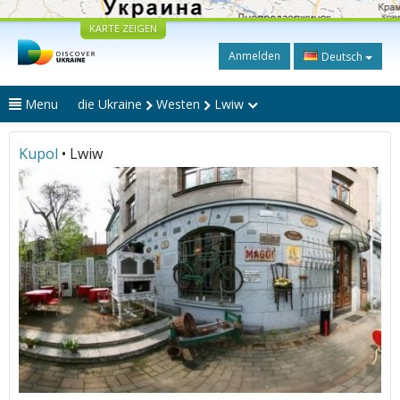
KARTE ZEIGEN
Anmelden
Deutsch
Menu
die Ukraine
Westen
Lwiw
Kupol
• Lwiw