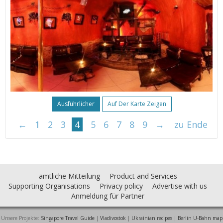
Ausführlicher
Auf Der Karte Zeigen
←
1
2
3
4
5
6
7
8
9
→
zu Ende
amtliche Mitteilung
Product and Services
Supporting Organisations
Privacy policy
Advertise with us
Anmeldung für Partner
Unsere Projekte:
Singapore Travel Guide
|
Vladivostok
|
Ukrainian recipes
|
Berlin U-Bahn map