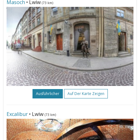
Masoch
• Lwiw
(73 km)
Ausführlicher
Auf Der Karte Zeigen
Excalibur
• Lwiw
(73 km)