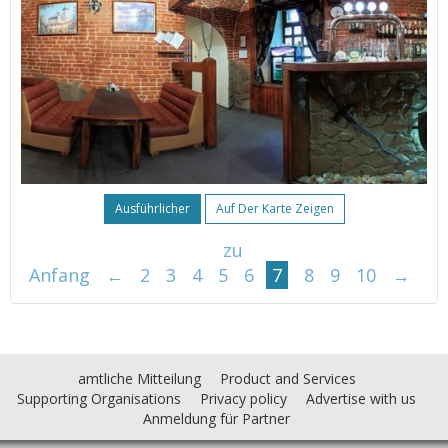
Ausführlicher
Auf Der Karte Zeigen
zu
Anfang
←
2
3
4
5
6
7
8
9
10
→
amtliche Mitteilung
Product and Services
Supporting Organisations
Privacy policy
Advertise with us
Anmeldung für Partner