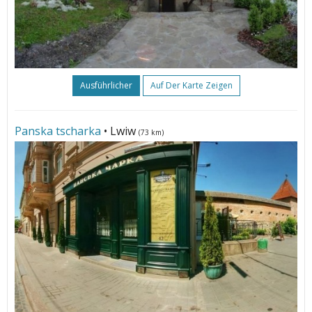
Ausführlicher
Auf Der Karte Zeigen
Panska tscharka
• Lwiw
(73 km)