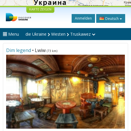
KARTE ZEIGEN
Anmelden
Deutsch
Menu
die Ukraine
Westen
Truskawez
Dim legend
• Lwiw
(73 km)